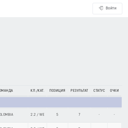
Войти
ОМАНДА
КЛ./КАТ.
ПОЗИЦИЯ
РЕЗУЛЬТАТ
СТАТУС
ОЧКИ
OLOMBIA
2.2
/
WE
5
7
-
-