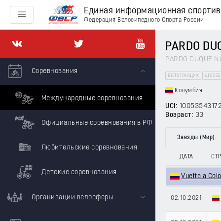
Единая информационная спорти
Федерация Велосипедного Спорта России
PARDO DUQ
PARDO DUQUE Na
Соревнования
ВЕЛОГОНЩИК
ШОССЕ
Колумбия
Международные соревнования
UCI:
1005354317
Возраст:
33
Официальные соревнования в РФ
Заезды (Мир)
Любительские соревнования
ДАТА
СТ
Детские соревнования
Vuelta a Col
Организации велосферы
02.10.2021