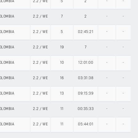
OLOMBIA
2.2
/
WE
5
2
-
-
OLOMBIA
2.2
/
WE
7
2
-
-
OLOMBIA
2.2
/
WE
5
02:45:21
-
-
OLOMBIA
2.2
/
WE
19
7
-
-
OLOMBIA
2.2
/
WE
10
12:01:00
-
-
OLOMBIA
2.2
/
WE
16
03:31:38
-
-
OLOMBIA
2.2
/
WE
13
09:15:39
-
-
OLOMBIA
2.2
/
WE
11
00:35:33
-
-
OLOMBIA
2.2
/
WE
11
05:44:01
-
-