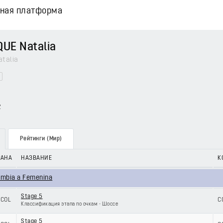
вная платформа
UE Natalia
talia
2
Рейтинги (Мир)
РАНА
НАЗВАНИЕ
К
ombia a Femenina
Stage 5
COL
C
Классификация этапа по очкам - Шоссе
Stage 5