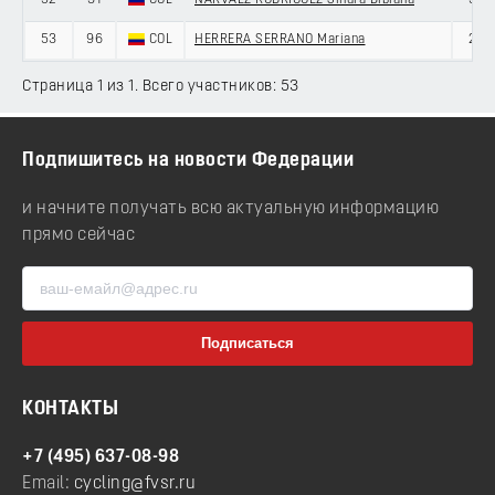
52
31
COL
NARVAEZ RODRIGUEZ Sindra Bibiana
34
53
96
COL
HERRERA SERRANO Mariana
20
Страница 1 из 1. Всего участников: 53
Подпишитесь на новости Федерации
и начните получать всю актуальную информацию
прямо сейчас
КОНТАКТЫ
+7 (495) 637-08-98
Email:
cycling@fvsr.ru