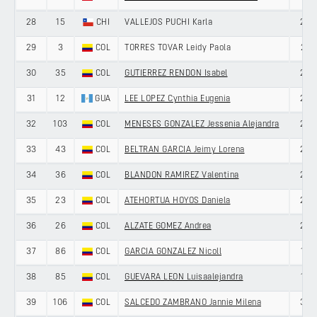
28
15
CHI
VALLEJOS PUCHI Karla
28
29
3
COL
TORRES TOVAR Leidy Paola
21
30
35
COL
GUTIERREZ RENDON Isabel
20
31
12
GUA
LEE LOPEZ Cynthia Eugenia
28
32
103
COL
MENESES GONZALEZ Jessenia Alejandra
26
33
43
COL
BELTRAN GARCIA Jeimy Lorena
27
34
36
COL
BLANDON RAMIREZ Valentina
23
35
23
COL
ATEHORTUA HOYOS Daniela
22
36
26
COL
ALZATE GOMEZ Andrea
25
37
86
COL
GARCIA GONZALEZ Nicoll
19
38
85
COL
GUEVARA LEON Luisaalejandra
19
39
106
COL
SALCEDO ZAMBRANO Jannie Milena
33