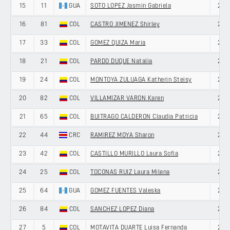
15
11
GUA
SOTO LOPEZ Jasmin Gabriela
28
16
81
COL
CASTRO JIMENEZ Shirley
26
17
33
COL
GOMEZ QUIZA Maria
26
18
21
COL
PARDO DUQUE Natalia
28
19
24
COL
MONTOYA ZULUAGA Katherin Steisy
27
20
82
COL
VILLAMIZAR VARON Karen
23
21
65
COL
BUITRAGO CALDERON Claudia Patricia
27
22
44
CRC
RAMIREZ MOYA Sharon
22
23
42
COL
CASTILLO MURILLO Laura Sofia
22
24
25
COL
TOCONAS RUIZ Laura Milena
20
25
64
GUA
GOMEZ FUENTES Valeska
27
26
84
COL
SANCHEZ LOPEZ Diana
27
27
5
COL
MOTAVITA DUARTE Luisa Fernanda
25