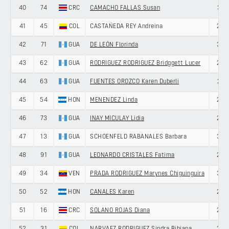
40
74
CRC
CAMACHO FALLAS Susan
31
41
45
COL
CASTAÑEDA REY Andreina
26
42
71
GUA
DE LEÓN Florinda
33
43
62
GUA
RODRIGUEZ RODRIGUEZ Bridggett Lucer
20
44
63
GUA
FUENTES OROZCO Karen Duberli
21
45
54
HON
MENENDEZ Linda
20
46
73
GUA
INAY MICULAY Lidia
26
47
13
GUA
SCHOENFELD RABANALES Barbara
30
48
91
GUA
LEONARDO CRISTALES Fatima
20
49
34
VEN
PRADA RODRIGUEZ Marynes Chiguinguira
30
50
52
HON
CANALES Karen
28
51
16
CRC
SOLANO ROJAS Diana
29