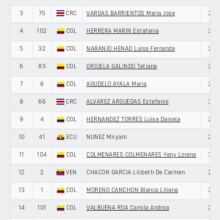
3
75
CRC
VARGAS BARRIENTOS Maria Jose
25
4
102
COL
HERRERA MARIN Estafania
27
5
32
COL
NARANJO HENAO Luisa Fernanda
27
6
83
COL
ORJUELA GALINDO Tatiana
20
7
6
COL
AGUDELO AYALA Maria
20
8
66
CRC
ALVAREZ ARGUEDAS Estefanie
33
9
4
COL
HERNANDEZ TORRES Luisa Daniela
24
10
41
ECU
NUNEZ Miryam
27
11
104
COL
COLMENARES COLMENARES Yeny Lorena
30
12
2
VEN
CHACON GARCIA Lilibeth De Carmen
29
13
1
COL
MORENO CANCHON Blanca Liliana
29
14
101
COL
VALBUENA ROA Camila Andrea
24