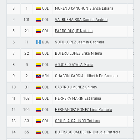
3
1
COL
MORENO CANCHON Blanca Liliana
29
4
101
COL
VALBUENA ROA Camila Andrea
24
5
21
COL
PARDO DUQUE Natalia
28
6
11
GUA
SOTO LOPEZ Jasmin Gabriela
28
7
22
COL
BOTERO LOPEZ Erika Milena
21
8
6
COL
AGUDELO AYALA Maria
20
9
2
VEN
CHACON GARCIA Lilibeth De Carmen
29
10
81
COL
CASTRO JIMENEZ Shirley
26
11
102
COL
HERRERA MARIN Estafania
27
12
105
COL
HERNANDEZ GOMEZ Lina Marcela
22
13
83
COL
ORJUELA GALINDO Tatiana
20
14
65
COL
BUITRAGO CALDERON Claudia Patricia
27