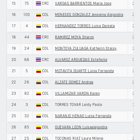
15
75
CRC
VARGAS BARRIENTOS Maria Jose
25
16
103
COL
MENESES GONZALEZ Jessenia Alejandra
26
17
4
COL
HERNANDEZ TORRES Luisa Daniela
24
18
44
CRC
RAMIREZ MOYA Sharon
22
19
24
COL
MONTOYA ZULUAGA Katherin Steisy
27
20
66
CRC
ALVAREZ ARGUEDAS Estefanie
33
21
5
COL
MOTAVITA DUARTE Luisa Fernanda
25
22
26
COL
ALZATE GOMEZ Andrea
25
23
82
COL
VILLAMIZAR VARON Karen
23
24
3
COL
TORRES TOVAR Leidy Paola
21
25
32
COL
NARANJO HENAO Luisa Fernanda
27
26
85
COL
GUEVARA LEON Luisaalejandra
19
27
25
COL
TOCONAS RUIZ Laura Milena
20