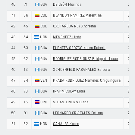
40
71
GUA
DE LEÓN Florinda
33
41
36
COL
BLANDON RAMIREZ Valentina
23
42
45
COL
CASTAÑEDA REY Andreina
26
43
54
HON
MENENDEZ Linda
20
44
63
GUA
FUENTES OROZCO Karen Duberli
21
45
62
GUA
RODRIGUEZ RODRIGUEZ Bridggett Lucer
20
46
13
GUA
SCHOENFELD RABANALES Barbara
30
47
34
VEN
PRADA RODRIGUEZ Marynes Chiguinguira
30
48
73
GUA
INAY MICULAY Lidia
26
49
16
CRC
SOLANO ROJAS Diana
29
50
91
GUA
LEONARDO CRISTALES Fatima
20
51
52
HON
CANALES Karen
28