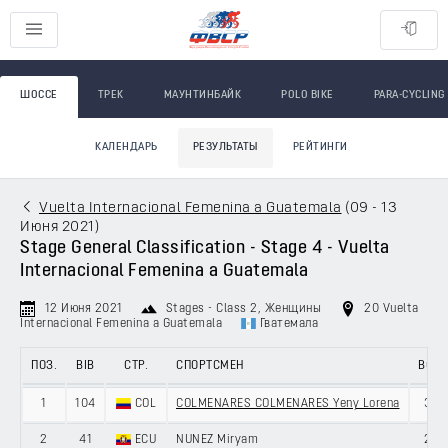
ШОССЕ
ТРЕК
МАУНТИНБАЙК
POLO BIKE
PARA-CYCLING
КАЛЕНДАРЬ
РЕЗУЛЬТАТЫ
РЕЙТИНГИ
Vuelta Internacional Femenina a Guatemala
(
09 - 13
Июня 2021
)
Stage General Classification - Stage 4 - Vuelta
Internacional Femenina a Guatemala
12 Июня 2021
Stages - Class 2
, Женщины
20 Vuelta
Internacional Femenina a Guatemala
Гватемала
ПОЗ.
BIB
СТР.
СПОРТСМЕН
ВОЗ.
1
104
COL
COLMENARES COLMENARES Yeny Lorena
30
2
41
ECU
NUNEZ Miryam
27