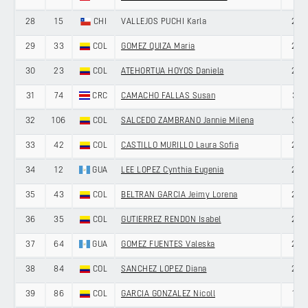
28
15
CHI
VALLEJOS PUCHI Karla
28
29
33
COL
GOMEZ QUIZA Maria
26
30
23
COL
ATEHORTUA HOYOS Daniela
22
31
74
CRC
CAMACHO FALLAS Susan
31
32
106
COL
SALCEDO ZAMBRANO Jannie Milena
33
33
42
COL
CASTILLO MURILLO Laura Sofia
22
34
12
GUA
LEE LOPEZ Cynthia Eugenia
28
35
43
COL
BELTRAN GARCIA Jeimy Lorena
27
36
35
COL
GUTIERREZ RENDON Isabel
20
37
64
GUA
GOMEZ FUENTES Valeska
27
38
84
COL
SANCHEZ LOPEZ Diana
27
39
86
COL
GARCIA GONZALEZ Nicoll
19