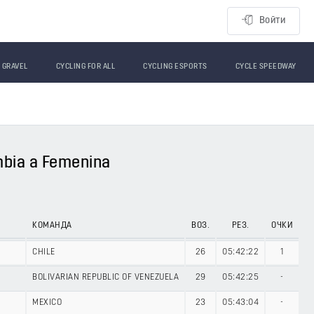
Войти
GRAVEL
CYCLING FOR ALL
CYCLING ESPORTS
CYCLE SPEEDWAY
ombia a Femenina
КОМАНДА
ВОЗ.
РЕЗ.
ОЧКИ
CHILE
26
05:42:22
1
BOLIVARIAN REPUBLIC OF VENEZUELA
29
05:42:25
-
MEXICO
23
05:43:04
-