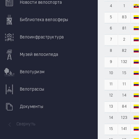
Новости велоспорта
4
1
5
83
Библиотека велосферы
6
81
Велоинфраструктура
7
2
8
82
Музей велосипеда
9
132
Велотуризм
10
15
11
11
Велотрассы
12
14
Документы
13
84
14
123
Свернуть
15
141