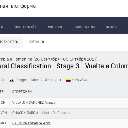
вная платформа
ЕК
МАУНТИНБАЙК
POLO BIKE
PARA-CYCLING
INDOOR
РЕЗУЛЬТАТЫ
РЕЙТИНГИ
ombia a Femenina
(
28 Сентября - 03 Октября 2021
)
ral Classification - Stage 3 - Vuelta a Col
021
Stages - Class 2
, Женщины
Колумбия
ТР.
СПОРТСМЕН
CHI
VILLALON SANCHEZ Aranza
VEN
CHACON GARCIA Lilibeth De Carmen
MEX
BARRERA ESPARZA Anet