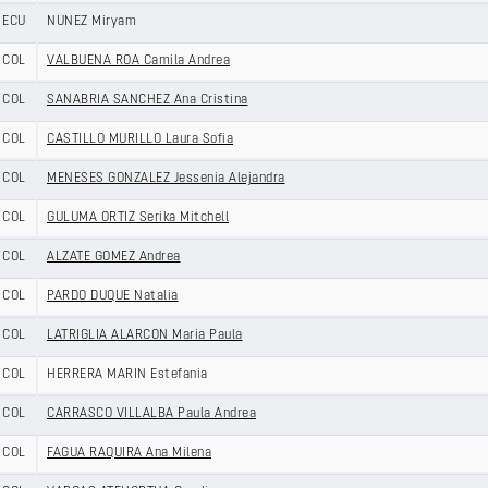
ECU
NUNEZ Miryam
COL
VALBUENA ROA Camila Andrea
COL
SANABRIA SANCHEZ Ana Cristina
COL
CASTILLO MURILLO Laura Sofia
COL
MENESES GONZALEZ Jessenia Alejandra
COL
GULUMA ORTIZ Serika Mitchell
COL
ALZATE GOMEZ Andrea
COL
PARDO DUQUE Natalia
COL
LATRIGLIA ALARCON Maria Paula
COL
HERRERA MARIN Estefania
COL
CARRASCO VILLALBA Paula Andrea
COL
FAGUA RAQUIRA Ana Milena