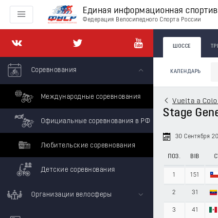
Единая информационная спорти
Федерация Велосипедного Спорта России
ШОССЕ
ТР
Соревнования
КАЛЕНДАРЬ
Международные соревнования
Vuelta a Col
Stage Gene
Официальные соревнования в РФ
30 Сентября 2
Любительские соревнования
ПОЗ.
BIB
С
Детские соревнования
1
151
2
31
Организации велосферы
3
41