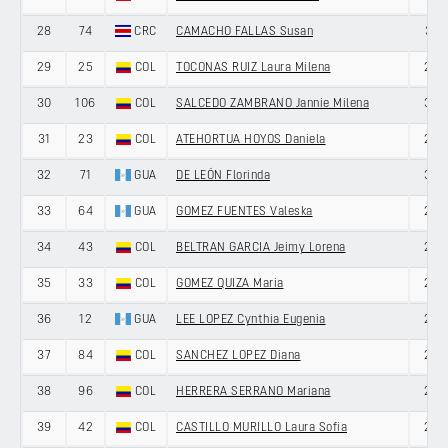
28
74
CRC
CAMACHO FALLAS Susan
31
29
25
COL
TOCONAS RUIZ Laura Milena
20
30
106
COL
SALCEDO ZAMBRANO Jannie Milena
33
31
23
COL
ATEHORTUA HOYOS Daniela
22
32
71
GUA
DE LEÓN Florinda
33
33
64
GUA
GOMEZ FUENTES Valeska
27
34
43
COL
BELTRAN GARCIA Jeimy Lorena
27
35
33
COL
GOMEZ QUIZA Maria
26
36
12
GUA
LEE LOPEZ Cynthia Eugenia
28
37
84
COL
SANCHEZ LOPEZ Diana
27
38
96
COL
HERRERA SERRANO Mariana
20
39
42
COL
CASTILLO MURILLO Laura Sofia
22