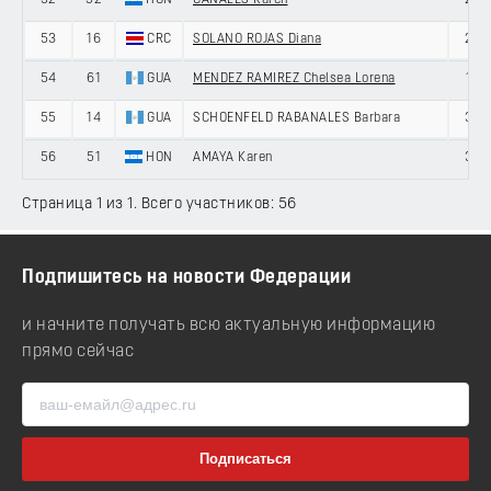
52
52
HON
CANALES Karen
28
53
16
CRC
SOLANO ROJAS Diana
29
54
61
GUA
MENDEZ RAMIREZ Chelsea Lorena
19
55
14
GUA
SCHOENFELD RABANALES Barbara
30
56
51
HON
AMAYA Karen
36
Страница 1 из 1. Всего участников: 56
Подпишитесь на новости Федерации
и начните получать всю актуальную информацию
прямо сейчас