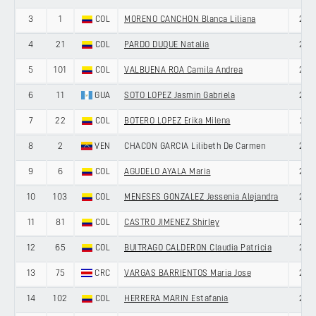
3
1
COL
MORENO CANCHON Blanca Liliana
29
4
21
COL
PARDO DUQUE Natalia
28
5
101
COL
VALBUENA ROA Camila Andrea
24
6
11
GUA
SOTO LOPEZ Jasmin Gabriela
28
7
22
COL
BOTERO LOPEZ Erika Milena
21
8
2
VEN
CHACON GARCIA Lilibeth De Carmen
29
9
6
COL
AGUDELO AYALA Maria
20
10
103
COL
MENESES GONZALEZ Jessenia Alejandra
26
11
81
COL
CASTRO JIMENEZ Shirley
26
12
65
COL
BUITRAGO CALDERON Claudia Patricia
27
13
75
CRC
VARGAS BARRIENTOS Maria Jose
25
14
102
COL
HERRERA MARIN Estafania
27