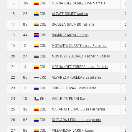
15
105
COL
HERNANDEZ GOMEZ Lina Marcela
22
16
26
COL
ALZATE GOMEZ Andrea
25
17
83
COL
ORJUELA GALINDO Tatiana
20
18
44
CRC
RAMIREZ MOYA Sharon
22
19
5
COL
MOTAVITA DUARTE Luisa Fernanda
25
20
24
COL
MONTOYA ZULUAGA Katherin Steisy
27
21
4
COL
HERNANDEZ TORRES Luisa Daniela
24
22
66
CRC
ALVAREZ ARGUEDAS Estefanie
33
23
3
COL
TORRES TOVAR Leidy Paola
21
24
15
CHI
VALLEJOS PUCHI Karla
28
25
32
COL
NARANJO HENAO Luisa Fernanda
27
26
85
COL
GUEVARA LEON Luisaalejandra
19
27
82
COL
VILLAMIZAR VARON Karen
23