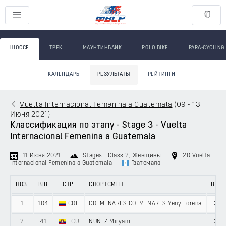
ШОССЕ
ТРЕК
МАУНТИНБАЙК
POLO BIKE
PARA-CYCLING
КАЛЕНДАРЬ
РЕЗУЛЬТАТЫ
РЕЙТИНГИ
Vuelta Internacional Femenina a Guatemala
(
09 - 13
Июня 2021
)
Классификация по этапу - Stage 3 - Vuelta
Internacional Femenina a Guatemala
11 Июня 2021
Stages - Class 2
, Женщины
20 Vuelta
Internacional Femenina a Guatemala
Гватемала
ПОЗ.
BIB
СТР.
СПОРТСМЕН
ВОЗ.
1
104
COL
COLMENARES COLMENARES Yeny Lorena
30
2
41
ECU
NUNEZ Miryam
27