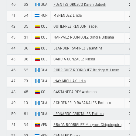
40
63
GUA
FUENTES OROZCO Karen Duberli
21
41
54
HON
MENENDEZ Linda
20
42
35
COL
GUTIERREZ RENDON Isabel
20
43
31
COL
NARVAEZ RODRIGUEZ Sindra Bibiana
34
44
36
COL
BLANDON RAMIREZ Valentina
23
45
86
COL
GARCIA GONZALEZ Nicoll
19
46
62
GUA
RODRIGUEZ RODRIGUEZ Bridggett Lucer
20
47
73
GUA
INAY MICULAY Lidia
26
48
45
COL
CASTAÑEDA REY Andreina
26
49
13
GUA
SCHOENFELD RABANALES Barbara
30
50
91
GUA
LEONARDO CRISTALES Fatima
20
51
34
VEN
PRADA RODRIGUEZ Marynes Chiguinguira
30