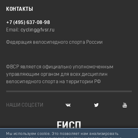
КОНТАКТЫ
+7 (495) 637-08-98
Email:
cycling@fvsr.ru
Федерация велосипедного спорта России
ФВСР является официально уполномоченным
управляющим органом для всех дисциплин
велосипедного спорта на территории РФ
НАШИ СОЦСЕТИ
ЕИСП
Мы используем cookie. Это позволяет нам анализировать
ВЕЛОСПОРТ РОССИИ