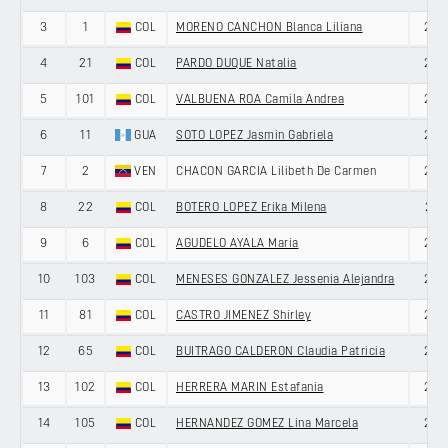
3
1
COL
MORENO CANCHON Blanca Liliana
29
4
21
COL
PARDO DUQUE Natalia
28
5
101
COL
VALBUENA ROA Camila Andrea
24
6
11
GUA
SOTO LOPEZ Jasmin Gabriela
28
7
2
VEN
CHACON GARCIA Lilibeth De Carmen
29
8
22
COL
BOTERO LOPEZ Erika Milena
21
9
6
COL
AGUDELO AYALA Maria
20
10
103
COL
MENESES GONZALEZ Jessenia Alejandra
26
11
81
COL
CASTRO JIMENEZ Shirley
26
12
65
COL
BUITRAGO CALDERON Claudia Patricia
27
13
102
COL
HERRERA MARIN Estafania
27
14
105
COL
HERNANDEZ GOMEZ Lina Marcela
22