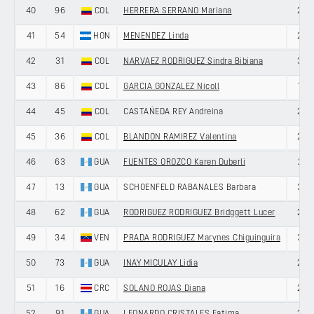
40
96
COL
HERRERA SERRANO Mariana
20
41
54
HON
MENENDEZ Linda
20
42
31
COL
NARVAEZ RODRIGUEZ Sindra Bibiana
34
43
86
COL
GARCIA GONZALEZ Nicoll
19
44
45
COL
CASTAÑEDA REY Andreina
26
45
36
COL
BLANDON RAMIREZ Valentina
23
46
63
GUA
FUENTES OROZCO Karen Duberli
21
47
13
GUA
SCHOENFELD RABANALES Barbara
30
48
62
GUA
RODRIGUEZ RODRIGUEZ Bridggett Lucer
20
49
34
VEN
PRADA RODRIGUEZ Marynes Chiguinguira
30
50
73
GUA
INAY MICULAY Lidia
26
51
16
CRC
SOLANO ROJAS Diana
29