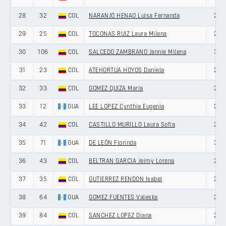
28
32
COL
NARANJO HENAO Luisa Fernanda
27
29
25
COL
TOCONAS RUIZ Laura Milena
20
30
106
COL
SALCEDO ZAMBRANO Jannie Milena
33
31
23
COL
ATEHORTUA HOYOS Daniela
22
32
33
COL
GOMEZ QUIZA Maria
26
33
12
GUA
LEE LOPEZ Cynthia Eugenia
28
34
42
COL
CASTILLO MURILLO Laura Sofia
22
35
71
GUA
DE LEÓN Florinda
33
36
43
COL
BELTRAN GARCIA Jeimy Lorena
27
37
35
COL
GUTIERREZ RENDON Isabel
20
38
64
GUA
GOMEZ FUENTES Valeska
27
39
84
COL
SANCHEZ LOPEZ Diana
27