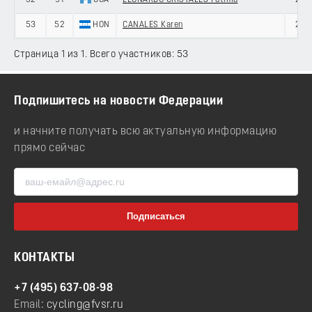
52
91
GUA
LEONARDO CRISTALES Fatima
20
53
52
HON
CANALES Karen
28
Страница 1 из 1. Всего участников: 53
Подпишитесь на новости Федерации
и начните получать всю актуальную информацию
прямо сейчас
КОНТАКТЫ
+7 (495) 637-08-98
Email:
cycling@fvsr.ru