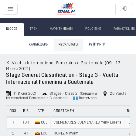
ШОССЕ
ТРЕК
МАУНТИНБАЙК
POLO BIKE
PARA-CYCLING
КАЛЕНДАРЬ
РЕЗУЛЬТАТЫ
РЕЙТИНГИ
Vuelta Internacional Femenina a Guatemala
(
09 - 13
Июня 2021
)
Stage General Classification - Stage 3 - Vuelta
Internacional Femenina a Guatemala
11 Июня 2021
Stages - Class 2
, Женщины
20 Vuelta
Internacional Femenina a Guatemala
Гватемала
ПОЗ.
BIB
СТР.
СПОРТСМЕН
ВОЗ.
1
104
COL
COLMENARES COLMENARES Yeny Lorena
30
2
41
ECU
NUNEZ Miryam
27