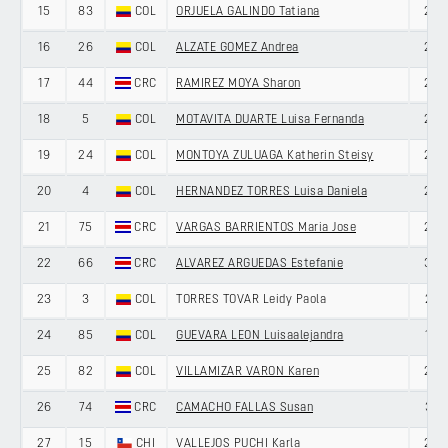
15
83
COL
ORJUELA GALINDO Tatiana
20
16
26
COL
ALZATE GOMEZ Andrea
25
17
44
CRC
RAMIREZ MOYA Sharon
22
18
5
COL
MOTAVITA DUARTE Luisa Fernanda
25
19
24
COL
MONTOYA ZULUAGA Katherin Steisy
27
20
4
COL
HERNANDEZ TORRES Luisa Daniela
24
21
75
CRC
VARGAS BARRIENTOS Maria Jose
25
22
66
CRC
ALVAREZ ARGUEDAS Estefanie
33
23
3
COL
TORRES TOVAR Leidy Paola
21
24
85
COL
GUEVARA LEON Luisaalejandra
19
25
82
COL
VILLAMIZAR VARON Karen
23
26
74
CRC
CAMACHO FALLAS Susan
31
27
15
CHI
VALLEJOS PUCHI Karla
28