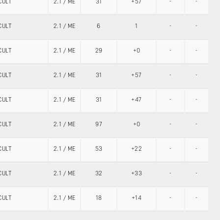
CULT
2.1
/
ME
31
+57
-
-
CULT
2.1
/
ME
6
1
-
-
CULT
2.1
/
ME
29
+0
-
-
CULT
2.1
/
ME
31
+57
-
-
CULT
2.1
/
ME
31
+47
-
-
CULT
2.1
/
ME
97
+0
-
-
CULT
2.1
/
ME
53
+22
-
-
CULT
2.1
/
ME
32
+33
-
-
CULT
2.1
/
ME
18
+14
-
-