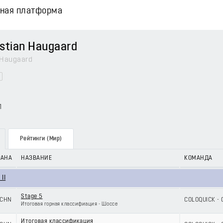
вная платформа
stian Haugaard
 Haugaard
1
Рейтинги (Мир)
РАНА
НАЗВАНИЕ
КОМАНДА
II
Stage 5
CHN
COLOQUICK - 
Итоговая горная классифиация - Шоссе
Итоговая классификация