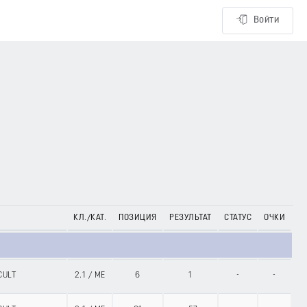
Войти
КЛ./КАТ.
ПОЗИЦИЯ
РЕЗУЛЬТАТ
СТАТУС
ОЧКИ
CULT
2.1
/
ME
6
1
-
-