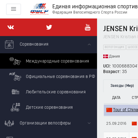
Единая информационная спорти
Федерация Велосипедного Спорта России
JENSEN Kri
JENSEN Kristian
Соревнования
ВЕЛОГОНЩИК
ШОССЕ
Дания
Международные соревнования
UCI:
1000688304
Возраст:
35
Официальные соревнования в РФ
Заезды (Мир)
Любительские соревнования
ДАТА
СТ
Детские соревнования
Tour of China 
Организации велосферы
25.09.2016