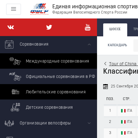
Единая информационная спорти
Федерация Велосипедного Спорта России
ШОССЕ
ТР
Соревнования
КАЛЕНДАРЬ
Международные соревнования
Tour of China 
Классифика
Официальные соревнования в РФ
25 Сентября 2
Любительские соревнования
ПОЗ.
СТР.
Детские соревнования
1
ITA
2
ITA
Организации велосферы
3
ITA