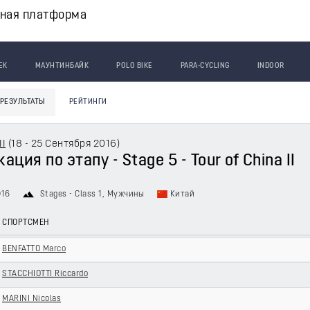
вная платформа
ЕК
МАУНТИНБАЙК
POLO BIKE
PARA-CYCLING
INDOOR
РЕЗУЛЬТАТЫ
РЕЙТИНГИ
II
(
18 - 25 Сентября 2016
)
ция по этапу - Stage 5 - Tour of China II
016
Stages - Class 1
, Мужчины
Китай
СПОРТСМЕН
BENFATTO Marco
STACCHIOTTI Riccardo
MARINI Nicolas