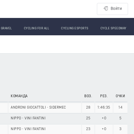
Войти
GRAVEL
CYCLING FOR ALL
CYCLING ESPORTS
CYCLE SPEEDWAY
КОМАНДА
ВОЗ.
РЕЗ.
ОЧКИ
ANDRONI GIOCATTOLI - SIDERMEC
28
1:46:35
14
NIPPO - VINI FANTINI
25
+0
5
NIPPO - VINI FANTINI
23
+0
3