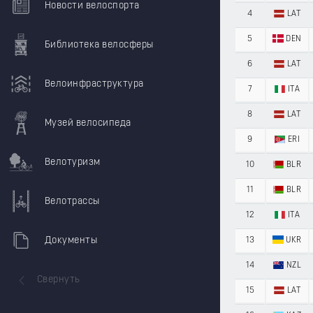
Новости велоспорта
4
LAT
5
DEN
Библиотека велосферы
6
LAT
Велоинфраструктура
7
ITA
8
LAT
Музей велосипеда
9
ERI
Велотуризм
10
BLR
11
BLR
Велотрассы
12
ITA
Документы
13
UKR
14
NZL
Свернуть
15
LAT