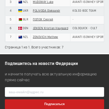
3
NZL
MUDGWAY Luke
AVANTI ISOWHEY SPORT
4
UKR
POLIVODA Oleksandr
KOLSS-BDC TEAM
5
BLR
ПОПОК Сергей
-
6
DEN
JENSEN Kristian Haugaard
COLOQUICK - CULT
7
NZL
ZENOVICH Mathew
AVANTI ISOWHEY SPORT
Страница 1 из 1. Всего участников: 7
Подпишитесь на новости Федерации
и начните получать всю актуальную информацию
прямо сейчас