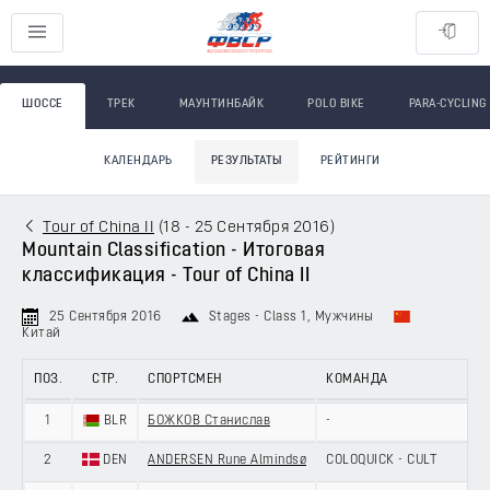
ШОССЕ
ТРЕК
МАУНТИНБАЙК
POLO BIKE
PARA-CYCLING
КАЛЕНДАРЬ
РЕЗУЛЬТАТЫ
РЕЙТИНГИ
Tour of China II
(
18 - 25 Сентября 2016
)
Mountain Classification - Итоговая
классификация - Tour of China II
25 Сентября 2016
Stages - Class 1
, Мужчины
Китай
ПОЗ.
СТР.
СПОРТСМЕН
КОМАНДА
1
BLR
БОЖКОВ Станислав
-
2
DEN
ANDERSEN Rune Almindsø
COLOQUICK - CULT