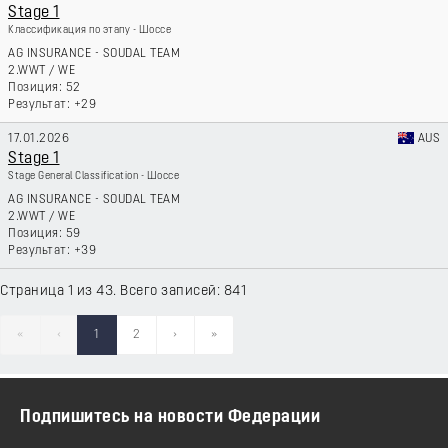
Stage 1
Классификация по этапу - Шоссе
AG INSURANCE - SOUDAL TEAM
2.WWT
/
WE
52
+29
17.01.2026
AUS
Stage 1
Stage General Classification - Шоссе
AG INSURANCE - SOUDAL TEAM
2.WWT
/
WE
59
+39
Страница 1 из 43. Всего записей: 841
«
‹
1
2
›
»
Подпишитесь на новости Федерации