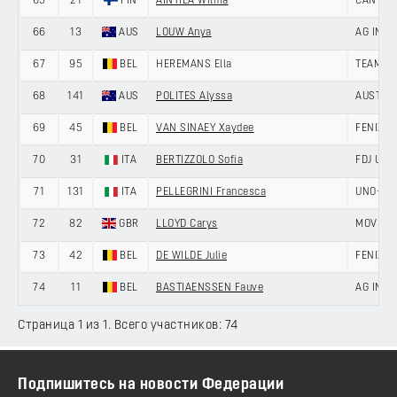
65
21
FIN
AINTILA Wilma
CANYON
66
13
AUS
LOUW Anya
AG INSU
67
95
BEL
HEREMANS Ella
TEAM PI
68
141
AUS
POLITES Alyssa
AUSTRA
69
45
BEL
VAN SINAEY Xaydee
FENIX-P
70
31
ITA
BERTIZZOLO Sofia
FDJ UNI
71
131
ITA
PELLEGRINI Francesca
UNO-X M
72
82
GBR
LLOYD Carys
MOVIST
73
42
BEL
DE WILDE Julie
FENIX-P
74
11
BEL
BASTIAENSSEN Fauve
AG INSU
Страница 1 из 1. Всего участников: 74
Подпишитесь на новости Федерации