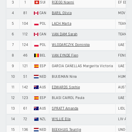
3
1
SUI
RÜEGG Noemi
EF EDUC
4
81
CAN
BARIL Olivia
MOVIST
5
104
POL
LACH Marta
TEAM SD
6
112
CAN
VAN DAM Sarah
TEAM VI
7
124
POL
WLODARCZYK Dominika
UAE TE
8
46
BEL
VAN EYNDE Fien
FENIX-P
9
121
ESP
GARCIA CAÑELLAS Margarita Victoria
UAE TE
10
51
NED
BUIJSMAN Nina
HUMAN 
11
142
AUS
EDWARDS Sophie
AUSTRA
12
123
ESP
BLASI CAIROL Paula
UAE TE
13
61
AUS
SPRATT Amanda
LIDL - T
14
72
NZL
WYLLIE Ella
LIV-ALU
15
136
NED
BEEKHUIS Teuntje
UNO-X M