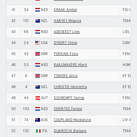
41
34
NED
KRAAK Amber
FDJ UNI
42
101
NZL
HARVEY Mikayla
TEAM SD
43
66
NED
ADEGEEST Loes
LIDL - T
44
24
USA
DYGERT Chloe
CANYON
45
43
GBR
PERKINS Flora
FENIX-P
46
53
NED
RAAIJMAKERS Marit
HUMAN 
47
6
GBR
TOWERS Alice
EF EDUC
48
4
NZL
CHRISTIE Henrietta
EF EDUC
49
44
AUT
SCHREMPF Carina
FENIX-P
50
103
NED
GERRITSE Femke
TEAM SD
51
74
AUS
COUPLAND Mackenzie
LIV-ALU
52
102
ITA
GUARISCHI Barbara
TEAM SD