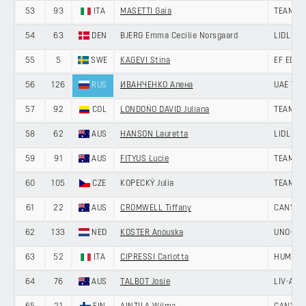
53
93
ITA
MASETTI Gaia
TEAM PI
54
63
DEN
BJERG Emma Cecilie Norsgaard
LIDL - T
55
5
SWE
KAGEVI Stina
EF EDUC
56
126
RUS
ИВАНЧЕНКО Алена
UAE TE
57
92
COL
LONDOÑO DAVID Juliana
TEAM PI
58
62
AUS
HANSON Lauretta
LIDL - T
59
91
AUS
FITYUS Lucie
TEAM PI
60
105
CZE
KOPECKÝ Julia
TEAM SD
61
22
AUS
CROMWELL Tiffany
CANYON
62
133
NED
KOSTER Anouska
UNO-X M
63
52
ITA
CIPRESSI Carlotta
HUMAN 
64
76
AUS
TALBOT Josie
LIV-ALU