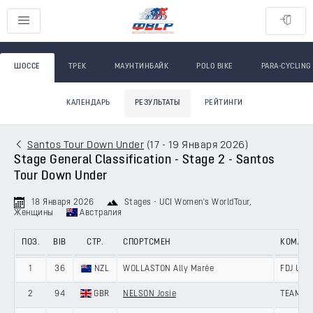
ШОССЕ
ТРЕК
МАУНТИНБАЙК
POLO BIKE
PARA-CYCLING
КАЛЕНДАРЬ
РЕЗУЛЬТАТЫ
РЕЙТИНГИ
Santos Tour Down Under
(
17 - 19 Января 2026
)
Stage General Classification - Stage 2 - Santos
Tour Down Under
18 Января 2026
Stages - UCI Women's WorldTour
,
Женщины
Австралия
ПОЗ.
BIB
СТР.
СПОРТСМЕН
КОМАН
1
36
NZL
WOLLASTON Ally Marée
FDJ UNI
2
94
GBR
NELSON Josie
TEAM PI