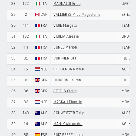
28
122
ITA
MAGNALDI Erica
UAE TE
29
2
CAN
VALLIERES MILL Magdeleine
EF EDUC
30
114
FRA
VIGIE Margaux
TEAM VI
31
132
ITA
VIGILIA Alessia
UNO-X M
32
111
FRA
BUNEL Marion
TEAM VI
33
32
FRA
CURINIER Léa
FDJ UNI
34
15
NED
STEIGENGA Nicole
AG INSU
35
33
GBR
DICKSON Lauren
FDJ UNI
36
86
GBR
STEELS Claire
MOVIST
37
83
NED
MACKAIJ Floortje
MOVIST
38
143
AUS
SCHWEITZER Tully
AUSTRA
39
14
AUS
MANLY Alexandra
AG INSU
40
85
ESP
RUIZ PEREZ Lucia
MOVIST