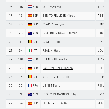
16
115
NED
OUDEMAN Maud
TEAM VI
17
12
ESP
BENITO PELLICER Mireia
AG INSU
18
23
GER
CZAPLA Justyna
CANYON
19
25
AUS
BRADBURY Neve Summer
CANYON
20
41
BEL
CLAES Lotte
FENIX-P
21
64
ITA
REALINI Gaia
LIDL - T
22
116
NED
REIJNHOUT Rosita
TEAM VI
23
65
GER
BAUERNFEIND Ricarda
LIDL - T
24
16
BEL
VAN DE VELDE Julie
AG INSU
25
35
FRA
LE NET Marie
FDJ UNI
26
71
AUS
ROSEMAN-GANNON Ruby
LIV-ALU
27
84
ESP
OSTIZ TACO Paula
MOVIST