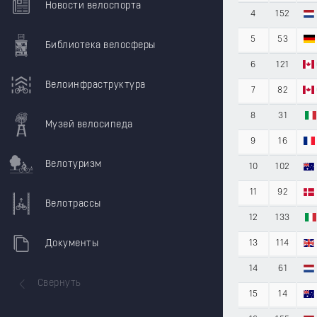
Новости велоспорта
4
152
5
53
Библиотека велосферы
6
121
Велоинфраструктура
7
82
8
31
Музей велосипеда
9
16
Велотуризм
10
102
11
92
Велотрассы
12
133
Документы
13
114
14
61
Свернуть
15
14