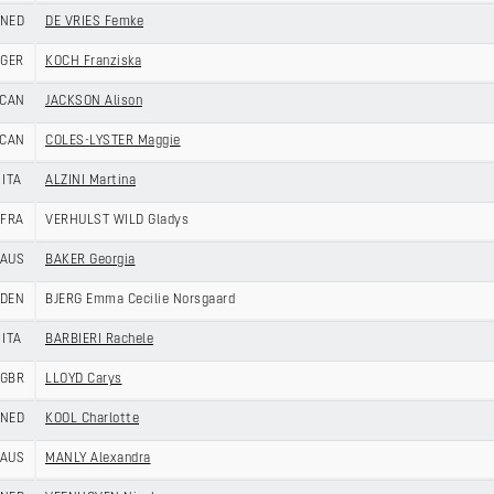
NED
DE VRIES Femke
GER
KOCH Franziska
CAN
JACKSON Alison
CAN
COLES-LYSTER Maggie
ITA
ALZINI Martina
FRA
VERHULST WILD Gladys
AUS
BAKER Georgia
DEN
BJERG Emma Cecilie Norsgaard
ITA
BARBIERI Rachele
GBR
LLOYD Carys
NED
KOOL Charlotte
AUS
MANLY Alexandra