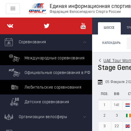
Единая информационная спорти
Федерация Велосипедного Спорта России
ШОССЕ
ТР
Соревнования
КАЛЕНДАРЬ
Международные соревнования
UAE Tour Wo
Stage Gene
Официальные соревнования в РФ
05 Февраля 20
Любительские соревнования
ПОЗ.
BIB
С
Детские соревнования
1
141
2
3
Организации велосферы
3
22