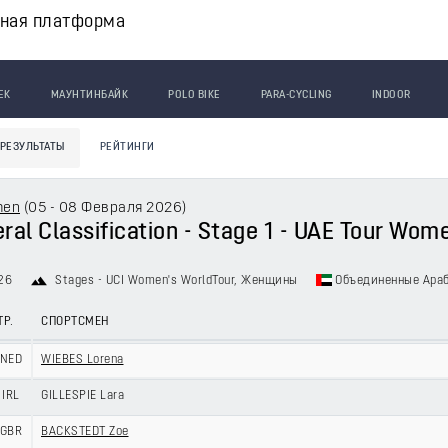
вная платформа
ЕК
МАУНТИНБАЙК
POLO BIKE
PARA-CYCLING
INDOOR
РЕЗУЛЬТАТЫ
РЕЙТИНГИ
men
(
05 - 08 Февраля 2026
)
ral Classification - Stage 1 - UAE Tour Wom
26
Stages - UCI Women's WorldTour
, Женщины
Объединенные Ара
ТР.
СПОРТСМЕН
NED
WIEBES Lorena
IRL
GILLESPIE Lara
GBR
BACKSTEDT Zoe