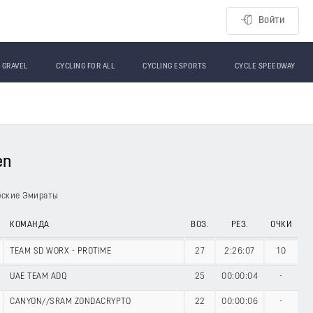
Войти
GRAVEL
CYCLING FOR ALL
CYCLING ESPORTS
CYCLE SPEEDWAY
en
бские Эмираты
КОМАНДА
ВОЗ.
РЕЗ.
ОЧКИ
TEAM SD WORX - PROTIME
27
2:26:07
10
UAE TEAM ADQ
25
00:00:04
-
CANYON//SRAM ZONDACRYPTO
22
00:00:06
-