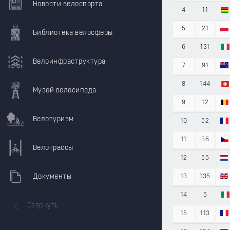
Новости велоспорта
4
11
5
21
Библиотека велосферы
6
131
Велоинфраструктура
7
91
8
144
Музей велосипеда
9
12
Велотуризм
10
52
11
36
Велотрассы
12
55
Документы
13
135
14
5
Свернуть
15
113