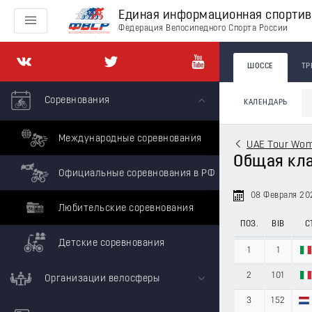
Единая информационная спорти
Федерация Велосипедного Спорта России
ШОССЕ
ТР
Соревнования
КАЛЕНДАРЬ
Международные соревнования
UAE Tour Wo
Общая кла
Официальные соревнования в РФ
08 Февраля 20
Любительские соревнования
ПОЗ.
BIB
С
Детские соревнования
1
1
2
101
Организации велосферы
3
152