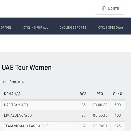
Войти
GRAVEL
CYCLING FOR ALL
CYCLING ESPORTS
CYCLE SPEEDWAY
 UAE Tour Women
бские Эмираты
КОМАНДА
ВОЗ.
РЕЗ.
ОЧКИ
UAE TEAM ADQ
35
13:06:32
500
LIV-ALULA-JAYCO
27
00:00:16
400
TEAM VISMA | LEASE A BIKE
32
00:00:17
325