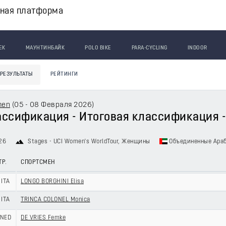
вная платформа
ЕК
МАУНТИНБАЙК
POLO BIKE
PARA-CYCLING
INDOOR
РЕЗУЛЬТАТЫ
РЕЙТИНГИ
men
(
05 - 08 Февраля 2026
)
ссификация - Итоговая классификация -
26
Stages - UCI Women's WorldTour
, Женщины
Объединенные Ара
ТР.
СПОРТСМЕН
ITA
LONGO BORGHINI Elisa
ITA
TRINCA COLONEL Monica
NED
DE VRIES Femke