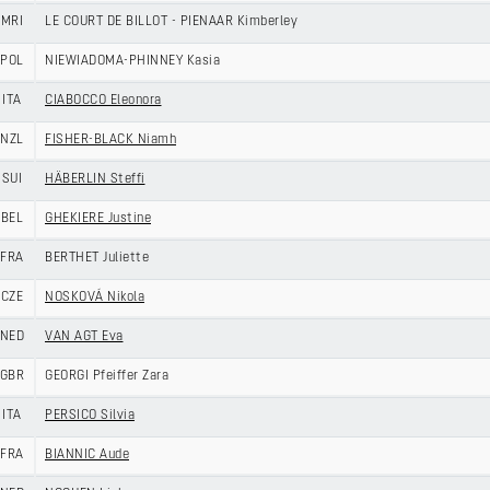
MRI
LE COURT DE BILLOT - PIENAAR Kimberley
POL
NIEWIADOMA-PHINNEY Kasia
ITA
CIABOCCO Eleonora
NZL
FISHER-BLACK Niamh
SUI
HÄBERLIN Steffi
BEL
GHEKIERE Justine
FRA
BERTHET Juliette
CZE
NOSKOVÁ Nikola
NED
VAN AGT Eva
GBR
GEORGI Pfeiffer Zara
ITA
PERSICO Silvia
FRA
BIANNIC Aude