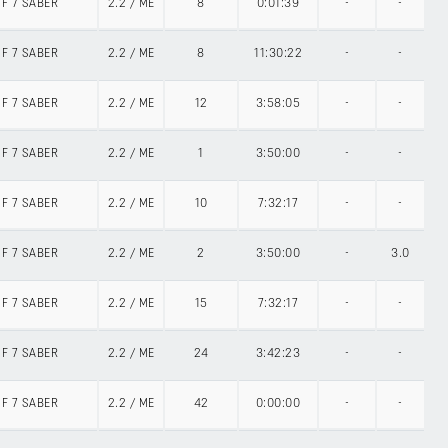
SF 7 SABER
2.2
/
ME
8
0:01:39
-
-
SF 7 SABER
2.2
/
ME
8
11:30:22
-
-
SF 7 SABER
2.2
/
ME
12
3:58:05
-
-
SF 7 SABER
2.2
/
ME
1
3:50:00
-
-
SF 7 SABER
2.2
/
ME
10
7:32:17
-
-
SF 7 SABER
2.2
/
ME
2
3:50:00
-
3.0
SF 7 SABER
2.2
/
ME
15
7:32:17
-
-
SF 7 SABER
2.2
/
ME
24
3:42:23
-
-
SF 7 SABER
2.2
/
ME
42
0:00:00
-
-