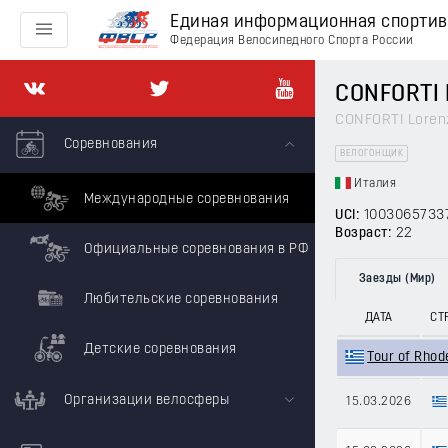
Единая информационная спорти
Федерация Велосипедного Спорта России
CONFORTI 
CONFORTI Loren
Соревнования
ВЕЛОГОНЩИК
Италия
Международные соревнования
UCI:
1003065733
Возраст:
22
Официальные соревнования в РФ
Заезды (Мир)
Любительские соревнования
ДАТА
СТ
Детские соревнования
Tour of Rho
Организации велосферы
15.03.2026