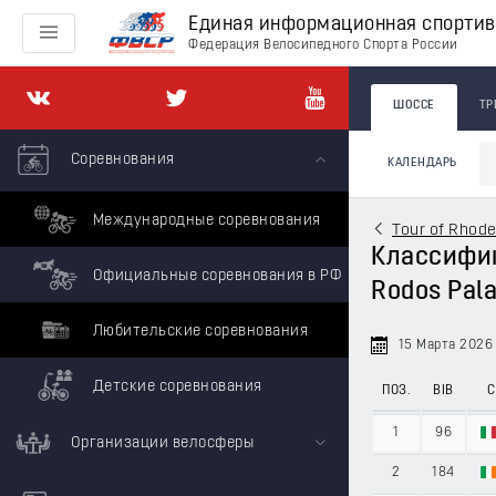
Единая информационная спорти
Федерация Велосипедного Спорта России
ШОССЕ
ТР
Соревнования
КАЛЕНДАРЬ
Международные соревнования
Tour of Rhod
Классифик
Официальные соревнования в РФ
Rodos Pal
Любительские соревнования
15 Марта 2026
Детские соревнования
ПОЗ.
BIB
С
1
96
Организации велосферы
2
184