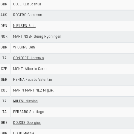
GBR
GOLLIKER Joshua
AUS
ROGERS Cameron
DEN
NIELSEN Emil
NOR
MARTINSEN Georg Rydningen
GBR
WIGGINS Ben
ITA
CONFORTI Lorenzo
CZE
MONTI Alberto Carlo
GER
PENNA Fausto Valentin
COL
MARIN MARTINEZ Miguel
ITA
MILESI Nicolas
ITA
FERRARO Santiago
GRE
KOUSIS Georgios
GBR
DODD Mattie