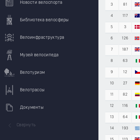
Новости велоспорта
3
81
4
117
Библиотека велосферы
5
3
Велоинфраструктура
6
126
7
187
Музей велосипеда
8
63
Велотуризм
9
12
10
27
Велотрассы
11
82
12
116
Документы
13
64
Свернуть
14
193
15
113