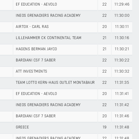
EF EDUCATION - AEVOLO
22
11:29:46
INEOS GRENADIERS RACING ACADEMY
22
11:30:00
AIRTOX - CARL RAS
20
11:30:11
LILLEHAMMER CK CONTINENTAL TEAM
21
11:30:16
HAGENS BERMAN JAYCO
21
11:30:21
BARDIANI CSF 7 SABER
22
11:30:22
ATT INVESTMENTS
22
11:30:32
TEAM LOTTO KERN-HAUS OUTLET MONTABAUR
22
11:31:35
EF EDUCATION - AEVOLO
20
11:31:41
INEOS GRENADIERS RACING ACADEMY
22
11:31:42
BARDIANI CSF 7 SABER
20
11:31:46
GREECE
19
11:31:48
INEOS GRENADIERS RACING ACADEMY
22
11:31:48