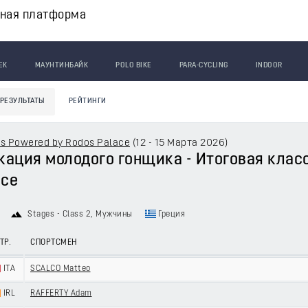
вная платформа
ЕК
МАУНТИНБАЙК
POLO BIKE
PARA-CYCLING
INDOOR
РЕЗУЛЬТАТЫ
РЕЙТИНГИ
es Powered by Rodos Palace
(
12 - 15 Марта 2026
)
ация молодого гонщика - Итоговая класси
ace
Stages - Class 2
, Мужчины
Греция
ТР.
СПОРТСМЕН
ITA
SCALCO Matteo
IRL
RAFFERTY Adam