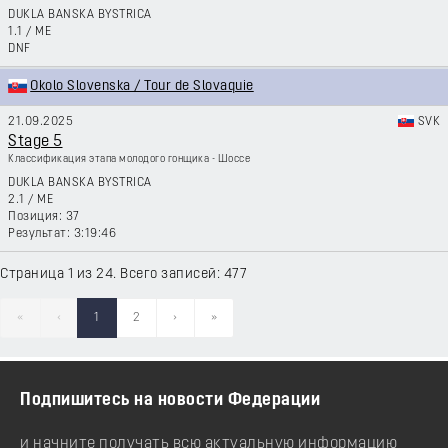
DUKLA BANSKA BYSTRICA
1.1
/
ME
DNF
Okolo Slovenska / Tour de Slovaquie
21.09.2025
SVK
Stage 5
Классификация этапа молодого гонщика - Шоссе
DUKLA BANSKA BYSTRICA
2.1
/
ME
37
3:19:46
Страница 1 из 24. Всего записей: 477
«
‹
1
2
›
»
Подпишитесь на новости Федерации
и начните получать всю актуальную информацию