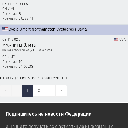
CXD TREK BIKES
CN
/
MU
8
0:55:41
Cycle-Smart Northampton Cyclocross Day 2
02.11.2025
USA
Мужчины Элита
Общая классификация - Cyclo-cross
C2
/
ME
10
1:05:03
Страница 1 из 6. Всего записей: 110
«
‹
1
2
›
»
Подпишитесь на новости Федерации
и начните получать всю актуальную информацию