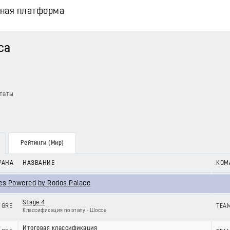
вная платформа
ca
таты
Рейтинги (Мир)
РАНА
НАЗВАНИЕ
КОМ
des Powered by Rodos Palace
Stage 4
GRE
TEAM
Классификация по этапу - Шоссе
Итоговая классификация