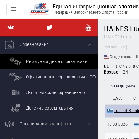
Единая информационная спорти
Федерация Велосипедного Спорта России
HAINES Lu
HAINES Luca
Соревнования
ВЕЛОГОНЩИК
Соединенные Ш
Международные соревнования
UCI:
10077612007
Возраст:
24
Официальные соревнования в РФ
Заезды (Мир)
Любительские соревнования
ДАТА
СТ
Детские соревнования
Tour of Rho
Организации велосферы
15.03.2026