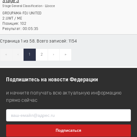
Stage 3
Stage General Classification - Шоссе
GROUPAMA-FDJ UNITED
2.UWT
/
ME
102
00:05:35
Страница 1 из 58. Всего записей: 1154
«
‹
1
2
›
»
Подпишитесь на новости Федерации
и начните получать всю актуальную информацию
прямо сейчас