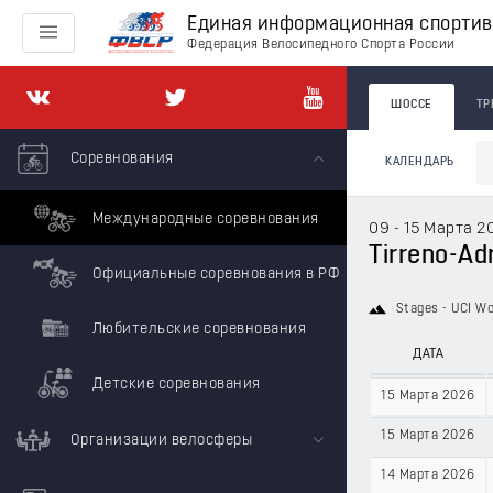
Единая информационная спорти
Федерация Велосипедного Спорта России
ШОССЕ
ТР
Соревнования
КАЛЕНДАРЬ
Международные соревнования
09 - 15 Марта 2
Tirreno-Adr
Официальные соревнования в РФ
Stages - UCI Wo
Любительские соревнования
ДАТА
Детские соревнования
15 Марта 2026
15 Марта 2026
Организации велосферы
14 Марта 2026