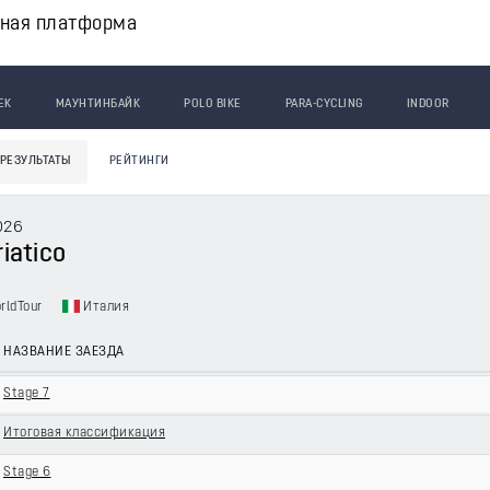
вная платформа
ЕК
МАУНТИНБАЙК
POLO BIKE
PARA-CYCLING
INDOOR
РЕЗУЛЬТАТЫ
РЕЙТИНГИ
026
iatico
rldTour
Италия
НАЗВАНИЕ ЗАЕЗДА
Stage 7
Итоговая классификация
Stage 6