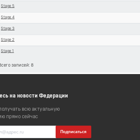
Stage 5
Stage 4
Stage 3
Stage 2
Stage 1
 Всего записей: 8
есь на новости Федерации
 получать всю актуальную
ю прямо сейчас