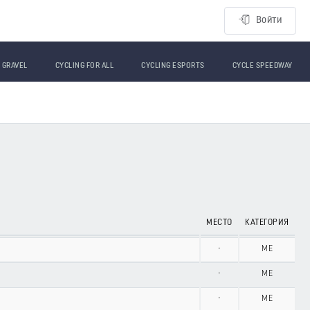
Войти
GRAVEL
CYCLING FOR ALL
CYCLING ESPORTS
CYCLE SPEEDWAY
МЕСТО
КАТЕГОРИЯ
-
ME
-
ME
-
ME