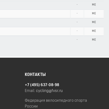
-
ME
-
ME
-
ME
-
ME
-
ME
КОНТАКТЫ
+7 (495) 637-08-98
Email:
cycling@fvsr.ru
Федерация велосипедного спорта
России