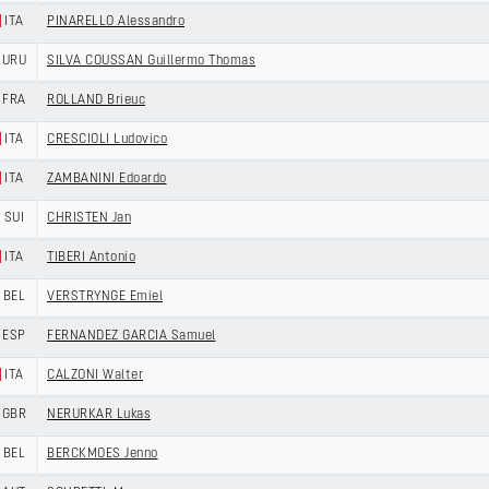
ITA
PINARELLO Alessandro
URU
SILVA COUSSAN Guillermo Thomas
FRA
ROLLAND Brieuc
ITA
CRESCIOLI Ludovico
ITA
ZAMBANINI Edoardo
SUI
CHRISTEN Jan
ITA
TIBERI Antonio
BEL
VERSTRYNGE Emiel
ESP
FERNANDEZ GARCIA Samuel
ITA
CALZONI Walter
GBR
NERURKAR Lukas
BEL
BERCKMOES Jenno