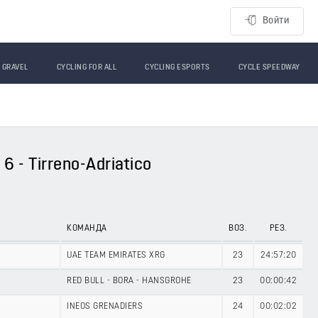
Войти
GRAVEL
CYCLING FOR ALL
CYCLING ESPORTS
CYCLE SPEEDWAY
 - Tirreno-Adriatico
КОМАНДА
ВОЗ.
РЕЗ.
UAE TEAM EMIRATES XRG
23
24:57:20
RED BULL - BORA - HANSGROHE
23
00:00:42
INEOS GRENADIERS
24
00:02:02