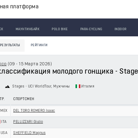
вная платформа
ЕК
МАУНТИНБАЙК
POLO BIKE
PARA-CYCLING
INDOOR
РЕЗУЛЬТАТЫ
РЕЙТИНГИ
tico
(
09 - 15 Марта 2026
)
лассификация молодого гонщика - Stage 6
Stages - UCI WorldTour
, Мужчины
Италия
ТР.
СПОРТСМЕН
MEX
DEL TORO ROMERO Isaac
ITA
PELLIZZARI Giulio
USA
SHEFFIELD Magnus