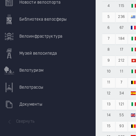
Новости велоспорта
4
115
5
236
Библиотека велосферы
6
67
Велоинфраструктура
7
184
8
17
Музей велосипеда
9
212
Велотуризм
10
11
11
7
Велотрассы
12
34
Документы
13
121
14
55
Свернуть
15
93