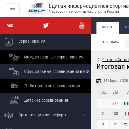
Единая информационная спорти
Федерация Велосипедного Спорта России
ШОССЕ
ТР
Соревнования
КАЛЕНДАРЬ
Международные соревнования
Tirreno-Adria
Итоговая к
Официальные соревнования в РФ
14 Марта 2026
Любительские соревнования
ПОЗ.
BIB
С
Детские соревнования
1
211
2
135
Организации велосферы
3
75