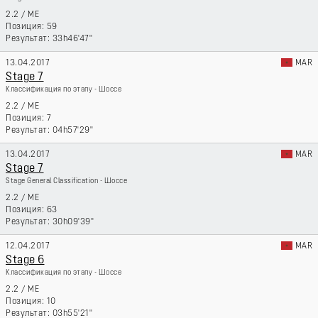
2.2
/
ME
59
33h46'47''
13.04.2017
MAR
Stage 7
Классификация по этапу - Шоссе
2.2
/
ME
7
04h57'29''
13.04.2017
MAR
Stage 7
Stage General Classification - Шоссе
2.2
/
ME
63
30h09'39''
12.04.2017
MAR
Stage 6
Классификация по этапу - Шоссе
2.2
/
ME
10
03h55'21''