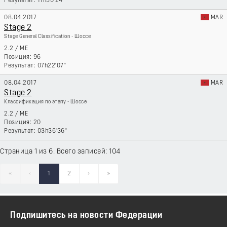
11h30'24''
08.04.2017
MAR
Stage 2
Stage General Classification - Шоссе
2.2
/
ME
96
07h22'07''
08.04.2017
MAR
Stage 2
Классификация по этапу - Шоссе
2.2
/
ME
20
03h36'36''
Страница 1 из 6. Всего записей: 104
«
‹
1
2
›
»
Подпишитесь на новости Федерации