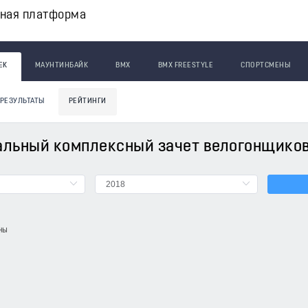
вная платформа
ЕК
МАУНТИНБАЙК
BMX
BMX FREESTYLE
СПОРТСМЕНЫ
РЕЗУЛЬТАТЫ
РЕЙТИНГИ
льный комплексный зачет велогонщиков
ны