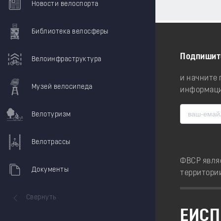
Новости велоспорта
Библиотека велосферы
Подпишит
Велоинфраструктура
и начните
Музей велосипеда
информаци
Велотуризм
Велотрассы
ФВСР явля
Документы
территори
Свернуть
ЕИСП