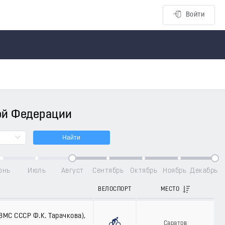
Войти
ой Федерации
Найти
юнь
Июль
Август
Сентябрь
Октябрь
Ноябрь
Декабрь
ВЕЛОСПОРТ
МЕСТО
МС СССР Ф.К. Тарачкова),
Саратов