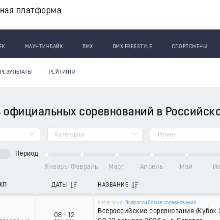
вная платформа
ЕК
МАУНТИНБАЙК
BMX
BMX FREESTYLE
СПОРТСМЕНЫ
РЕЗУЛЬТАТЫ
РЕЙТИНГИ
 официальных соревнований в Российск
Период
Январь
Февраль
Март
Апрель
Май
И
КП
ДАТЫ
НАЗВАНИЕ
Категория:
Всероссийские соревнования
Всероссийские соревнования (Кубок З
08 - 12