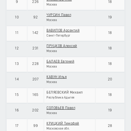
9
226
18
Москва
ЧУРСИН Павел
10
92
19
Москва
ВАВИЛОВ Арсентий
11
142
18
Санкт-Петербург
ПРУЦКОВ Алексей
12
231
18
Москва
БАЛАЕВ Евгений
13
228
18
Москва
КАВУН Илья
14
207
20
Москва
БЕЛЯЕВСКИЙ Михаил
15
165
18
Республика Адыгея
СОЛОВЬЕВ Павел
16
202
19
Москва
КРИЦКИЙ Тимофей
17
99
28
Московская обл.