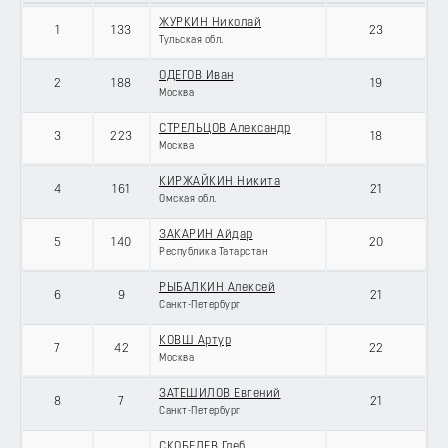
ЖУРКИН Николай
1
133
23
Тульская обл.
ОДЕГОВ Иван
2
188
19
Москва
СТРЕЛЬЦОВ Александр
3
223
18
Москва
КИРЖАЙКИН Никита
4
161
21
Омская обл.
ЗАКАРИН Айдар
5
140
20
Республика Татарстан
РЫБАЛКИН Алексей
6
9
21
Санкт-Петербург
КОВШ Артур
7
42
22
Москва
ЗАТЕШИЛОВ Евгений
8
7
21
Санкт-Петербург
СКОБЕЛЕВ Глеб