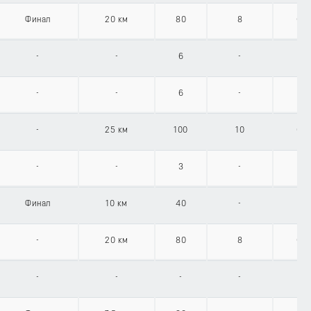
Финал
20 км
80
8
00:
-
-
6
-
-
-
6
-
-
25 км
100
10
00:
-
-
3
-
Финал
10 км
40
-
00:
-
20 км
80
8
00:
-
-
-
-