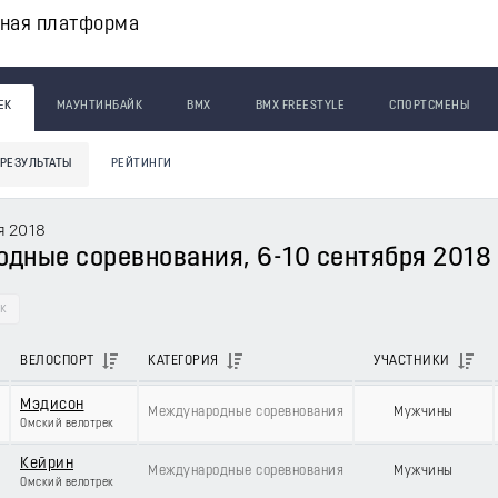
вная платформа
ЕК
МАУНТИНБАЙК
BMX
BMX FREESTYLE
СПОРТСМЕНЫ
РЕЗУЛЬТАТЫ
РЕЙТИНГИ
я 2018
дные соревнования, 6-10 сентября 2018 г.
ек
ВЕЛОСПОРТ
КАТЕГОРИЯ
УЧАСТНИКИ
Мэдисон
Международные соревнования
Мужчины
Омский велотрек
Кейрин
Международные соревнования
Мужчины
Омский велотрек