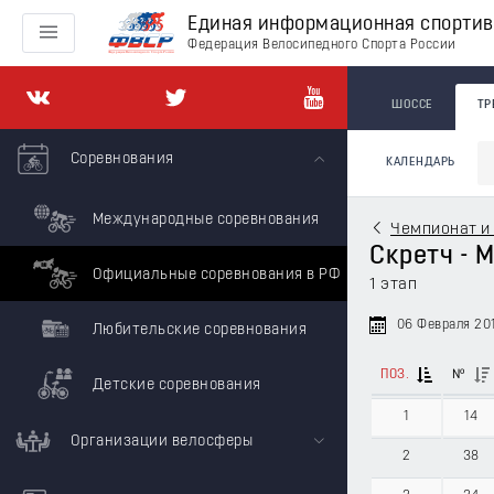
Единая информационная спорти
Федерация Велосипедного Спорта России
ШОССЕ
ТР
Соревнования
КАЛЕНДАРЬ
Международные соревнования
Чемпионат и 
Скретч - 
Официальные соревнования в РФ
1 этап
06 Февраля 20
Любительские соревнования
ПОЗ.
№
Детские соревнования
1
14
Организации велосферы
2
38