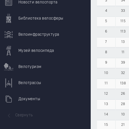
3
34
Новости велоспорта
4
33
Библиотека велосферы
5
115
6
113
Велоинфраструктура
7
13
Музей велосипеда
8
11
9
39
Велотуризм
10
32
Велотрассы
11
138
12
26
Документы
13
28
14
10
Свернуть
15
21