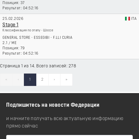
37
04:52:16
25.02.2026
ITA
Stage 1
Классификация по этапу - Шоссе
GENERAL STORE - ESSEGIBI - F.LLI CURIA
2.1
/
ME
79
04:52:16
Страница 1 из 14. Всего записей: 278
«
‹
1
2
›
»
Подпишитесь на новости Федерации
и начните получать всю актуальную информацию
прямо сейчас