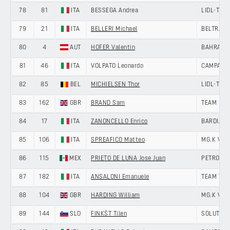
78
81
ITA
BESSEGA Andrea
LIDL-TRE
79
21
ITA
BELLERI Michael
BELTRAMI
80
4
AUT
HOFER Valentin
BAHRAIN 
81
46
ITA
VOLPATO Leonardo
CAMPANA 
82
85
BEL
MICHIELSEN Thor
LIDL-TRE
83
162
GBR
BRAND Sam
TEAM NOV
84
17
ITA
ZANONCELLO Enrico
BARDIANI
85
106
ITA
SPREAFICO Matteo
MG.K VIS
86
115
MEX
PRIETO DE LUNA Jose Juan
PETROLIK
87
182
ITA
ANSALONI Emanuele
TEAM TEC
88
104
GBR
HARDING William
MG.K VIS
89
144
SLO
FINKŠT Tilen
SOLUTION