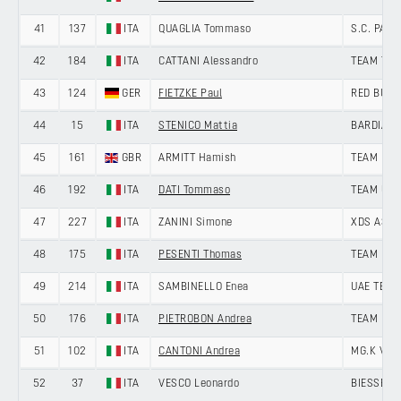
41
137
ITA
QUAGLIA Tommaso
S.C. PAD
42
184
ITA
CATTANI Alessandro
TEAM TEC
43
124
GER
FIETZKE Paul
RED BULL
44
15
ITA
STENICO Mattia
BARDIANI
45
161
GBR
ARMITT Hamish
TEAM NOV
46
192
ITA
DATI Tommaso
TEAM UKY
47
227
ITA
ZANINI Simone
XDS ASTA
48
175
ITA
PESENTI Thomas
TEAM POL
49
214
ITA
SAMBINELLO Enea
UAE TEAM
50
176
ITA
PIETROBON Andrea
TEAM POL
51
102
ITA
CANTONI Andrea
MG.K VIS
52
37
ITA
VESCO Leonardo
BIESSE -