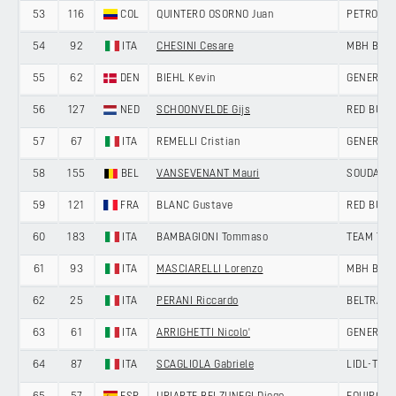
53
116
COL
QUINTERO OSORNO Juan
PETROLIK
54
92
ITA
CHESINI Cesare
MBH BANK
55
62
DEN
BIEHL Kevin
GENERAL S
56
127
NED
SCHOONVELDE Gijs
RED BULL
57
67
ITA
REMELLI Cristian
GENERAL S
58
155
BEL
VANSEVENANT Mauri
SOUDAL Q
59
121
FRA
BLANC Gustave
RED BULL
60
183
ITA
BAMBAGIONI Tommaso
TEAM TEC
61
93
ITA
MASCIARELLI Lorenzo
MBH BANK
62
25
ITA
PERANI Riccardo
BELTRAMI
63
61
ITA
ARRIGHETTI Nicolo'
GENERAL S
64
87
ITA
SCAGLIOLA Gabriele
LIDL-TRE