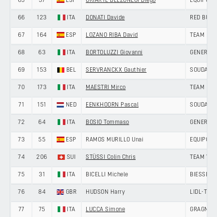
65
57
ESP
URIARTE BELZUNEGI Diego
EQUIPO K
66
123
ITA
DONATI Davide
RED BULL
67
164
ESP
LOZANO RIBA David
TEAM NOV
68
63
ITA
BORTOLUZZI Giovanni
GENERAL S
69
153
BEL
SERVRANCKX Gauthier
SOUDAL Q
70
173
ITA
MAESTRI Mirco
TEAM POL
71
151
NED
EENKHOORN Pascal
SOUDAL Q
72
64
ITA
BOSIO Tommaso
GENERAL S
73
55
ESP
RAMOS MURILLO Unai
EQUIPO K
74
206
SUI
STÜSSI Colin Chris
TEAM VO
75
31
ITA
BICELLI Michele
BIESSE -
76
84
GBR
HUDSON Harry
LIDL-TRE
77
75
ITA
LUCCA Simone
GRAGNANO