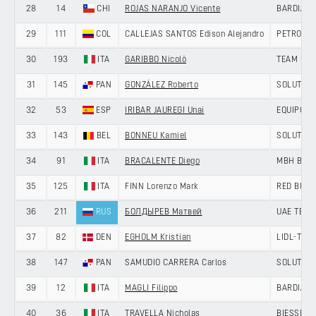
28
14
CHI
ROJAS NARANJO Vicente
BARDIANI
29
111
COL
CALLEJAS SANTOS Edison Alejandro
PETROLIK
30
193
ITA
GARIBBO Nicolò
TEAM UKY
31
145
PAN
GONZÁLEZ Roberto
SOLUTION
32
53
ESP
IRIBAR JAUREGI Unai
EQUIPO K
33
143
BEL
BONNEU Kamiel
SOLUTION
34
91
ITA
BRACALENTE Diego
MBH BANK
35
125
ITA
FINN Lorenzo Mark
RED BULL
36
211
RUS
БОЛДЫРЕВ Матвей
UAE TEAM
37
82
DEN
EGHOLM Kristian
LIDL-TRE
38
147
PAN
SAMUDIO CARRERA Carlos
SOLUTION
39
12
ITA
MAGLI Filippo
BARDIANI
40
36
ITA
TRAVELLA Nicholas
BIESSE -