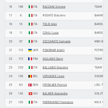
16
196
ITA
RACCANI Simone
TEAM UKY
17
6
ITA
ROSATO Giacomo
BAHRAIN 
18
16
ITA
TOLIO Alex
BARDIANI
19
11
ITA
COVILI Luca
BARDIANI
20
97
ITA
ZOCCARATO Samuele
MBH BANK
21
113
UKR
PONOMAR Andrii
PETROLIK
22
172
FRA
GIULIANO Dario
TEAM POL
23
202
ITA
BALLABIO Giacomo
TEAM VO
24
156
BEL
VERVAEKE Louis
SOUDAL Q
25
83
DEN
FRYDKJÆR Patrick
LIDL-TRE
26
142
SUI
BALMER Alexandre
SOLUTION
27
105
ITA
PARRAVANO Francesco
MG.K VIS