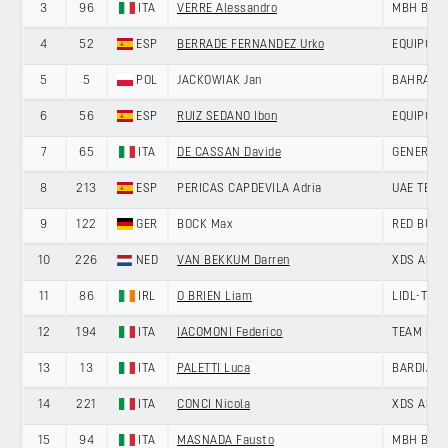
3
96
ITA
VERRE Alessandro
MBH BANK
4
52
ESP
BERRADE FERNANDEZ Urko
EQUIPO K
5
5
POL
JACKOWIAK Jan
BAHRAIN 
6
56
ESP
RUIZ SEDANO Ibon
EQUIPO K
7
65
ITA
DE CASSAN Davide
GENERAL S
8
213
ESP
PERICAS CAPDEVILA Adria
UAE TEAM
9
122
GER
BOCK Max
RED BULL
10
226
NED
VAN BEKKUM Darren
XDS ASTA
11
86
IRL
O BRIEN Liam
LIDL-TRE
12
194
ITA
IACOMONI Federico
TEAM UKY
13
13
ITA
PALETTI Luca
BARDIANI
14
221
ITA
CONCI Nicola
XDS ASTA
15
94
ITA
MASNADA Fausto
MBH BANK