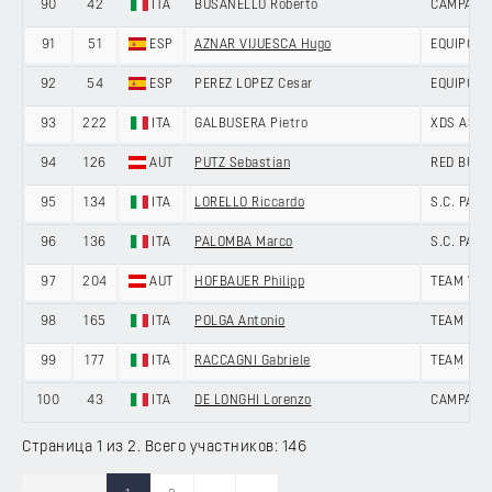
90
42
ITA
BUSANELLO Roberto
CAMPANA 
91
51
ESP
AZNAR VIJUESCA Hugo
EQUIPO K
92
54
ESP
PEREZ LOPEZ Cesar
EQUIPO K
93
222
ITA
GALBUSERA Pietro
XDS ASTA
94
126
AUT
PUTZ Sebastian
RED BULL
95
134
ITA
LORELLO Riccardo
S.C. PAD
96
136
ITA
PALOMBA Marco
S.C. PAD
97
204
AUT
HOFBAUER Philipp
TEAM VO
98
165
ITA
POLGA Antonio
TEAM NOV
99
177
ITA
RACCAGNI Gabriele
TEAM POL
100
43
ITA
DE LONGHI Lorenzo
CAMPANA 
Страница 1 из 2. Всего участников: 146