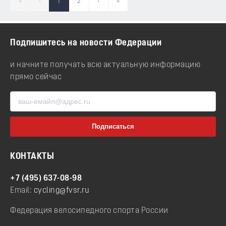
«
‹
1
2
›
»
Подпишитесь на новости Федерации
и начните получать всю актуальную информацию
прямо сейчас
КОНТАКТЫ
+7 (495) 637-08-98
Email:
cycling@fvsr.ru
Федерация велосипедного спорта России