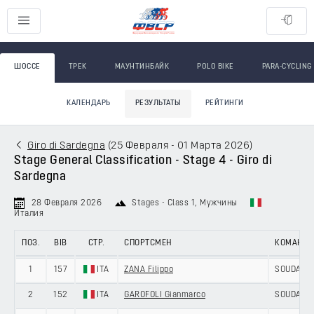
ШОССЕ
ТРЕК
МАУНТИНБАЙК
POLO BIKE
PARA-CYCLING
КАЛЕНДАРЬ
РЕЗУЛЬТАТЫ
РЕЙТИНГИ
Giro di Sardegna
(
25 Февраля - 01 Марта 2026
)
Stage General Classification - Stage 4 - Giro di
Sardegna
28 Февраля 2026
Stages - Class 1
, Мужчины
Италия
ПОЗ.
BIB
СТР.
СПОРТСМЕН
КОМАНД
1
157
ITA
ZANA Filippo
SOUDAL Q
2
152
ITA
GAROFOLI Gianmarco
SOUDAL Q