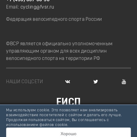
+7 (495) 637-08-98
Email:
cycling@fvsr.ru
Федерация велосипедного спорта России
ФВСР является официально уполномоченным
управляющим органом для всех дисциплин
велосипедного спорта на территории РФ
НАШИ СОЦСЕТИ
ЕИСП
Мы используем cookie. Это позволяет нам анализировать
ВЕЛОСПОРТ РОССИИ
взаимодействие посетителей с сайтом и делать его лучше.
Продолжая пользоваться сайтом, Вы соглашаетесь с
© Федерация велосипедного спорта России, 2007 -
использованием файлов cookie.
2026
Хорошо