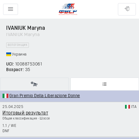
IVANIUK Maryna
IVANIUK Maryna
ВЕЛОГОНЩИК
Украина
UCI:
10088753061
Возраст:
35
Gran Premio Della Liberazione Donne
25.04.2025
ITA
Итоговый результат
Общая классификация - Шоссе
1.1
/
WE
DNF