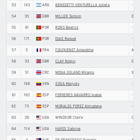
53
143
ARG
BENEDETTI VENTURELLA Julieta
-
54
35
GBR
MILLER Tamsin
DAS
55
91
POR
ROXO Beatriz
-
56
171
POR
DIAS Raquel
-
57
5
FRA
FOUQUENET Amandine
ARK
58
33
GBR
CLAY Robyn
DAS
59
51
CRC
MENA SOLANO Milagro
SOLT
60
196
VEN
SOSA Maryoly
-
61
192
ESP
FERRERES NAVARRO Isabel
-
62
75
ESP
MORALES PEREZ Almudena
-
63
26
USA
WINDSOR Claire
CYNI
64
114
USA
HAYES Sabrina
-