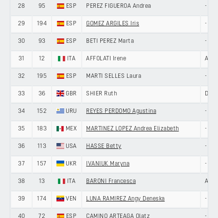
28
95
ESP
PEREZ FIGUEROA Andrea
-
29
194
ESP
GOMEZ ARGILES Iris
-
30
93
ESP
BETI PEREZ Marta
-
31
12
ITA
AFFOLATI Irene
AROM
32
195
ESP
MARTI SELLES Laura
-
33
36
GBR
SHIER Ruth
DAS
34
152
URU
REYES PERDOMO Agustina
-
35
183
MEX
MARTINEZ LOPEZ Andrea Elizabeth
-
36
113
USA
HASSE Betty
-
37
157
UKR
IVANIUK Maryna
-
38
13
ITA
BARONI Francesca
AROM
39
174
VEN
LUNA RAMIREZ Angy Deneska
-
40
72
ESP
CAMINO ARTEAGA Olatz
-