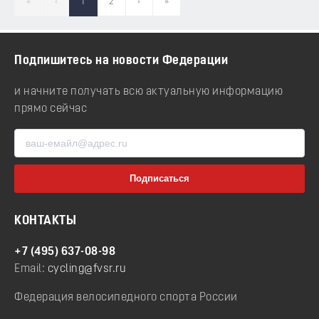
«
‹
1
2
›
»
Подпишитесь на новости Федерации
и начните получать всю актуальную информацию
прямо сейчас
КОНТАКТЫ
+7 (495) 637-08-98
Email:
cycling@fvsr.ru
Федерация велосипедного спорта России