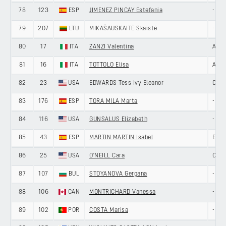
78
123
ESP
JIMENEZ PINCAY Estefania
-
79
207
LTU
MIKAŠAUSKAITĖ Skaistė
-
80
17
ITA
ZANZI Valentina
AROM
81
16
ITA
TOTTOLO Elisa
AROM
82
23
USA
EDWARDS Tess Ivy Eleanor
CYNI
83
176
ESP
TORA MILA Marta
-
84
116
USA
GUNSALUS Elizabeth
-
85
43
ESP
MARTIN MARTIN Isabel
ENE
86
25
USA
O'NEILL Cara
CYNI
87
107
BUL
STOYANOVA Gergana
-
88
106
CAN
MONTRICHARD Vanessa
-
89
102
POR
COSTA Marisa
-