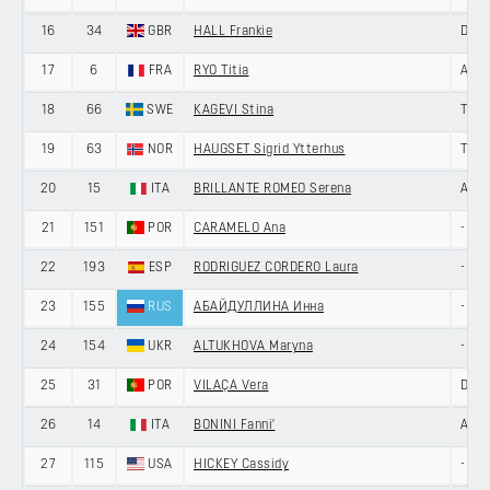
16
34
GBR
HALL Frankie
DAS
17
6
FRA
RYO Titia
ARK
18
66
SWE
KAGEVI Stina
TEA
19
63
NOR
HAUGSET Sigrid Ytterhus
TEA
20
15
ITA
BRILLANTE ROMEO Serena
AROM
21
151
POR
CARAMELO Ana
-
22
193
ESP
RODRIGUEZ CORDERO Laura
-
23
155
RUS
АБАЙДУЛЛИНА Инна
-
24
154
UKR
ALTUKHOVA Maryna
-
25
31
POR
VILAÇA Vera
DAS
26
14
ITA
BONINI Fanni'
AROM
27
115
USA
HICKEY Cassidy
-