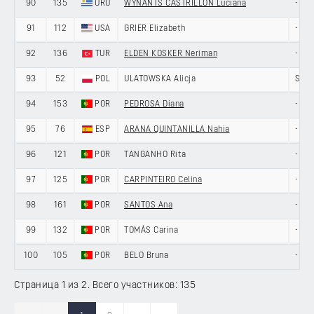
90
135
URU
WYNANTS CASTRILLON Luciana
-
91
112
USA
GRIER Elizabeth
-
92
136
TUR
ELDEN KOSKER Neriman
-
93
52
POL
ULATOWSKA Alicja
SOLT
94
153
POR
PEDROSA Diana
-
95
76
ESP
ARANA QUINTANILLA Nahia
-
96
121
POR
TANGANHO Rita
-
97
125
POR
CARPINTEIRO Celina
-
98
161
POR
SANTOS Ana
-
99
132
POR
TOMÁS Carina
-
100
105
POR
BELO Bruna
-
Страница 1 из 2. Всего участников: 135