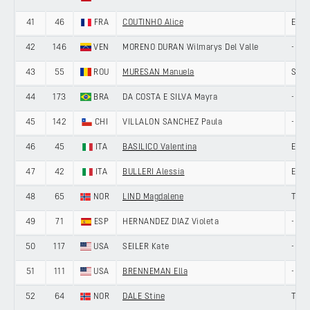
41
46
FRA
COUTINHO Alice
ENE
42
146
VEN
MORENO DURAN Wilmarys Del Valle
-
43
55
ROU
MURESAN Manuela
SOLT
44
173
BRA
DA COSTA E SILVA Mayra
-
45
142
CHI
VILLALON SANCHEZ Paula
-
46
45
ITA
BASILICO Valentina
ENE
47
42
ITA
BULLERI Alessia
ENE
48
65
NOR
LIND Magdalene
TEA
49
71
ESP
HERNANDEZ DIAZ Violeta
-
50
117
USA
SEILER Kate
-
51
111
USA
BRENNEMAN Ella
-
52
64
NOR
DALE Stine
TEA