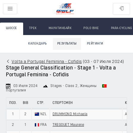
ШОССЕ
ТРЕК
МАУНТИНБАЙК
POLO BIKE
PARA-CYCLING
КАЛЕНДАРЬ
РЕЗУЛЬТАТЫ
РЕЙТИНГИ
Volta a Portugal Feminina - Cofidis
(
03 - 07 Июля 2024
)
Stage General Classification - Stage 1 - Volta a
Portugal Feminina - Cofidis
03 Июля 2024
Stages - Class 2
, Женщины
Португалия
ПОЗ.
BIB
СТР.
СПОРТСМЕН
КОМ
1
2
NZL
DRUMMOND Michaela
ARK
2
1
FRA
TREGOUET Maurene
ARK