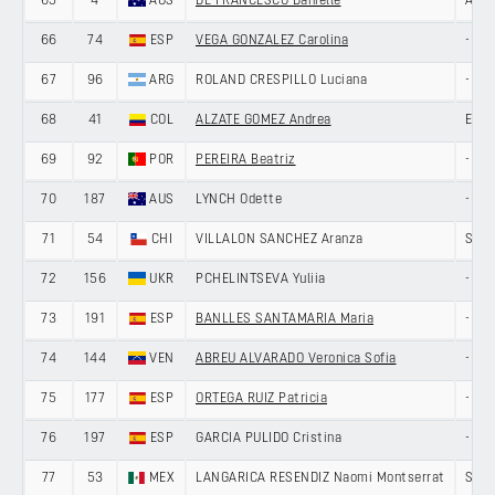
65
4
AUS
DE FRANCESCO Danielle
ARK
66
74
ESP
VEGA GONZALEZ Carolina
-
67
96
ARG
ROLAND CRESPILLO Luciana
-
68
41
COL
ALZATE GOMEZ Andrea
ENE
69
92
POR
PEREIRA Beatriz
-
70
187
AUS
LYNCH Odette
-
71
54
CHI
VILLALON SANCHEZ Aranza
SOLT
72
156
UKR
PCHELINTSEVA Yuliia
-
73
191
ESP
BANLLES SANTAMARIA Maria
-
74
144
VEN
ABREU ALVARADO Veronica Sofia
-
75
177
ESP
ORTEGA RUIZ Patricia
-
76
197
ESP
GARCIA PULIDO Cristina
-
77
53
MEX
LANGARICA RESENDIZ Naomi Montserrat
SOLT