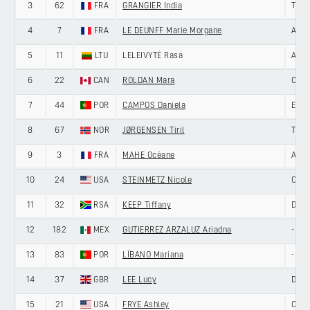
3
62
FRA
GRANGIER India
TEA
4
7
FRA
LE DEUNFF Marie Morgane
ARK
5
11
LTU
LELEIVYTĖ Rasa
AROM
6
22
CAN
ROLDAN Mara
CYNI
7
44
POR
CAMPOS Daniela
ENE
8
67
NOR
JØRGENSEN Tiril
TEA
9
3
FRA
MAHE Océane
ARK
10
24
USA
STEINMETZ Nicole
CYNI
11
32
RSA
KEEP Tiffany
DAS
12
182
MEX
GUTIERREZ ARZALUZ Ariadna
-
13
83
POR
LÍBANO Mariana
-
14
37
GBR
LEE Lucy
DAS
15
21
USA
FRYE Ashley
CYNI