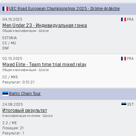
UEC Road European Championships 2025 - Drôme-Ardèche
04.10.2025
FRA
Men Under 23 - Индивидуальная гонка
Общая классификация - Шоссе
ESTONIA
CC
/
MU
DNF
02.10.2025
FRA
Mixed Elite - Team time trial mixed relay
Общая классификация - Шоссе
CC
/
MXE
0:51:21
Baltic Chain Tour
24.08.2025
EST
Итоговый результат
Классификация по очкам - Шоссе
2.2
/
ME
21
1