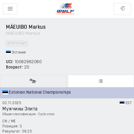
MÄEUIBO Markus
MÄEUIBO Markus
ВЕЛОГОНЩИК
Эстония
UCI:
10082962060
Возраст:
20
Estonian National Championships
02.11.2025
EST
Мужчины Элита
Общая классификация - Cyclo-cross
CN
/
ME
5
59:25