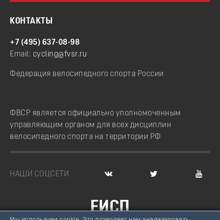
КОНТАКТЫ
+7 (495) 637-08-98
Email:
cycling@fvsr.ru
Федерация велосипедного спорта России
ФВСР является официально уполномоченным
управляющим органом для всех дисциплин
велосипедного спорта на территории РФ
НАШИ СОЦСЕТИ
ЕИСП
Мы используем cookie. Это позволяет нам анализировать
ВЕЛОСПОРТ РОССИИ