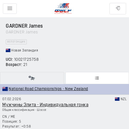
GARDNER James
GARDNER James
ВЕЛОГОНЩИК
Новая Зеландия
UCI:
10021725758
Возраст:
21
National Road Championships - New Zealand
07.02.2026
NZL
Мужчины Элита - Индивидуальная гонка
Общая классификация - Шоссе
CN
/
ME
5
+0:58