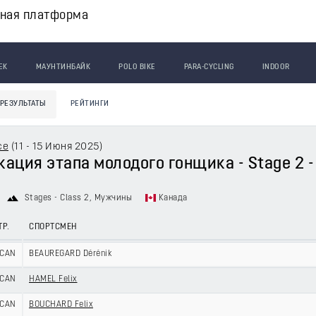
вная платформа
ЕК
МАУНТИНБАЙК
POLO BIKE
PARA-CYCLING
INDOOR
РЕЗУЛЬТАТЫ
РЕЙТИНГИ
ce
(
11 - 15 Июня 2025
)
ация этапа молодого гонщика - Stage 2 - 
Stages - Class 2
, Мужчины
Канада
ТР.
СПОРТСМЕН
CAN
BEAUREGARD Dérénik
CAN
HAMEL Felix
CAN
BOUCHARD Felix