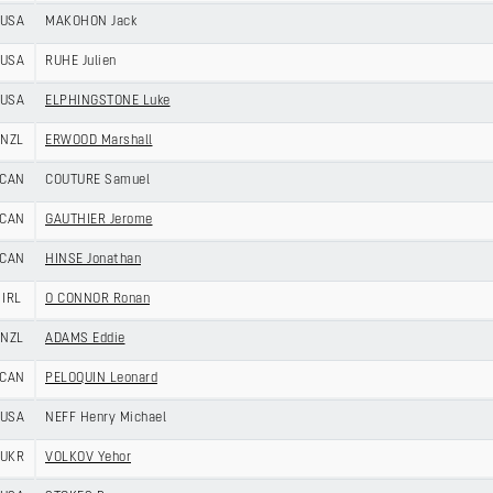
USA
MAKOHON Jack
USA
RUHE Julien
USA
ELPHINGSTONE Luke
NZL
ERWOOD Marshall
CAN
COUTURE Samuel
CAN
GAUTHIER Jerome
CAN
HINSE Jonathan
IRL
O CONNOR Ronan
NZL
ADAMS Eddie
CAN
PELOQUIN Leonard
USA
NEFF Henry Michael
UKR
VOLKOV Yehor