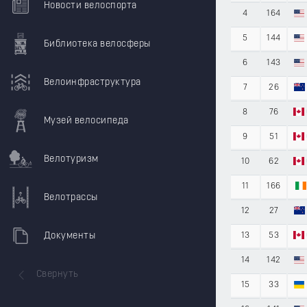
Новости велоспорта
4
164
5
144
Библиотека велосферы
6
143
Велоинфраструктура
7
26
8
76
Музей велосипеда
9
51
Велотуризм
10
62
11
166
Велотрассы
12
27
Документы
13
53
14
142
Свернуть
15
33