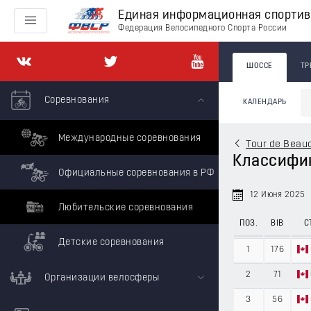
Единая информационная спорти
Федерация Велосипедного Спорта России
ШОССЕ
ТР
Соревнования
КАЛЕНДАРЬ
Международные соревнования
Tour de Beau
Классифик
Официальные соревнования в РФ
12 Июня 2025
Любительские соревнования
ПОЗ.
BIB
С
Детские соревнования
1
176
2
71
Организации велосферы
3
56