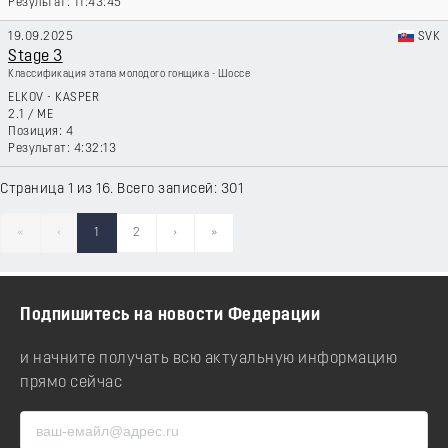
11:43:45
19.09.2025
SVK
Stage 3
Классификация этапа молодого гонщика - Шоссе
ELKOV - KASPER
2.1
/
ME
4
4:32:13
Страница 1 из 16. Всего записей: 301
«
‹
1
2
›
»
Подпишитесь на новости Федерации
и начните получать всю актуальную информацию
прямо сейчас