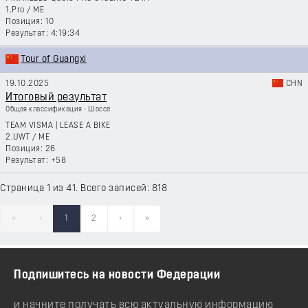
1.Pro
/
ME
10
4:19:34
Tour of Guangxi
19.10.2025
CHN
Итоговый результат
Общая классификация - Шоссе
TEAM VISMA | LEASE A BIKE
2.UWT
/
ME
26
+58
Страница 1 из 41. Всего записей: 818
«
‹
1
2
›
»
Подпишитесь на новости Федерации
и начните получать всю актуальную информацию