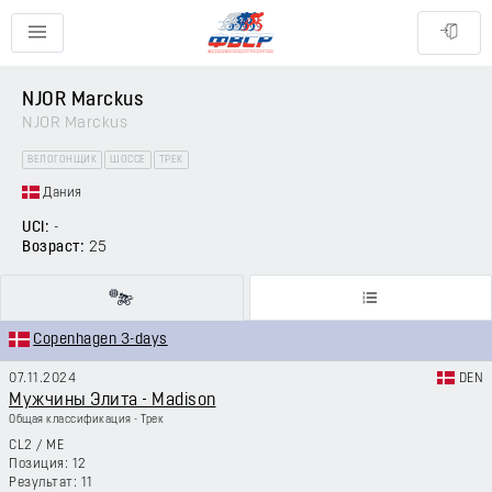
NJOR Marckus
NJOR Marckus
ВЕЛОГОНЩИК
ШОССЕ
ТРЕК
Дания
UCI:
-
Возраст:
25
Copenhagen 3-days
07.11.2024
DEN
Мужчины Элита - Madison
Общая классификация - Трек
CL2
/
ME
12
11