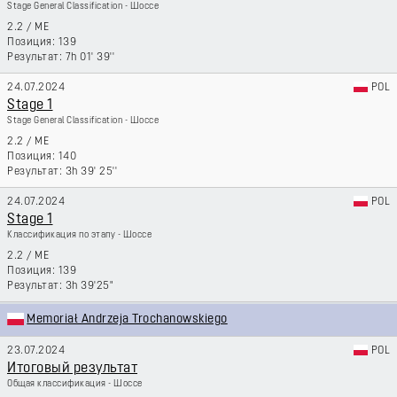
Stage General Classification - Шоссе
2.2
/
ME
139
7h 01' 39''
24.07.2024
POL
Stage 1
Stage General Classification - Шоссе
2.2
/
ME
140
3h 39' 25''
24.07.2024
POL
Stage 1
Классификация по этапу - Шоссе
2.2
/
ME
139
3h 39'25"
Memoriał Andrzeja Trochanowskiego
23.07.2024
POL
Итоговый результат
Общая классификация - Шоссе