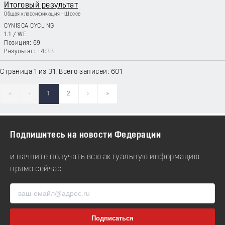
Итоговый результат
Общая классификация - Шоссе
CYNISCA CYCLING
1.1
/
WE
69
+4:33
Страница 1 из 31. Всего записей: 601
«
‹
1
2
›
»
Подпишитесь на новости Федерации
и начните получать всю актуальную информацию
прямо сейчас