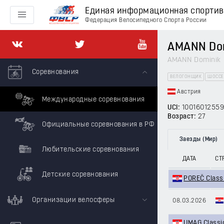
Единая информационная спорти
Федерация Велосипедного Спорта России
AMANN Do
AMANN Dominik
Соревнования
ВЕЛОГОНЩИК
ШОССЕ
Австрия
Международные соревнования
UCI:
10016012559
Возраст:
27
Официальные соревнования в РФ
Заезды (Мир)
Любительские соревнования
ДАТА
СТ
Детские соревнования
POREČ Class
Организации велосферы
08.03.2026
UMAG Classi