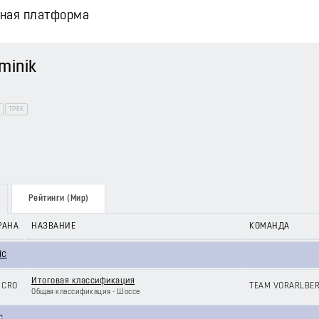
вная платформа
minik
ТРЕК
Рейтинги (Мир)
РАНА
НАЗВАНИЕ
КОМАНДА
ic
Итоговая классификация
CRO
TEAM VORARLBE
Общая классификация - Шоссе
c