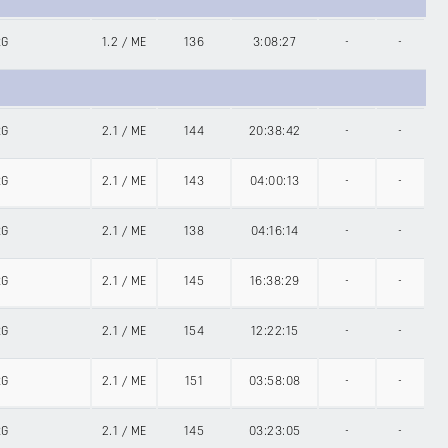
RG
1.2
/
ME
136
3:08:27
-
-
RG
2.1
/
ME
144
20:38:42
-
-
RG
2.1
/
ME
143
04:00:13
-
-
RG
2.1
/
ME
138
04:16:14
-
-
RG
2.1
/
ME
145
16:38:29
-
-
RG
2.1
/
ME
154
12:22:15
-
-
RG
2.1
/
ME
151
03:58:08
-
-
RG
2.1
/
ME
145
03:23:05
-
-