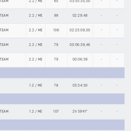
 TEAM
2.2
/
ME
65
03:55:35,00
-
-
 TEAM
2.2
/
ME
99
02:29:48
-
-
 TEAM
2.2
/
ME
106
02:23:09,00
-
-
 TEAM
2.2
/
ME
79
00:06:39,46
-
-
 TEAM
2.2
/
ME
79
00:06:39
-
-
1.2
/
ME
78
03:54:30
-
-
 TEAM
1.2
/
ME
107
2h 59'41"
-
-