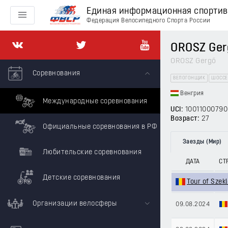
Единая информационная спорти
Федерация Велосипедного Спорта России
OROSZ Ger
OROSZ Gergő
Соревнования
ВЕЛОГОНЩИК
ШОССЕ
Венгрия
Международные соревнования
UCI:
10011000790
Возраст:
27
Официальные соревнования в РФ
Заезды (Мир)
Любительские соревнования
ДАТА
СТ
Детские соревнования
Tour of Szek
Организации велосферы
09.08.2024