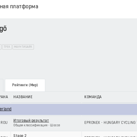
вная платформа
gő
ТРЕК
МАУНТИБАЙК
Рейтинги (Мир)
РАНА
НАЗВАНИЕ
КОМАНДА
lerland
Итоговый результат
ROU
EPRONEX - HUNGARY CYCLING
Общая классификация - Шоссе
Stage 2