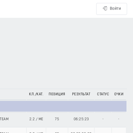
Войти
КЛ./КАТ.
ПОЗИЦИЯ
РЕЗУЛЬТАТ
СТАТУС
ОЧКИ
 TEAM
2.2
/
ME
75
06:25:23
-
-