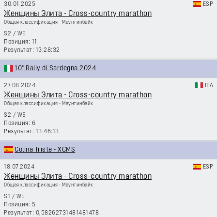
30.01.2025
ESP
Женщины Элита - Cross-country marathon
Общая классификация - Маунтинбайк
S2
/
WE
11
13:28:32
10° Rally di Sardegna 2024
27.08.2024
ITA
Женщины Элита - Cross-country marathon
Общая классификация - Маунтинбайк
S2
/
WE
6
13:46:13
Colina Triste - XCMS
18.07.2024
ESP
Женщины Элита - Cross-country marathon
Общая классификация - Маунтинбайк
S1
/
WE
5
0,58262731481481478