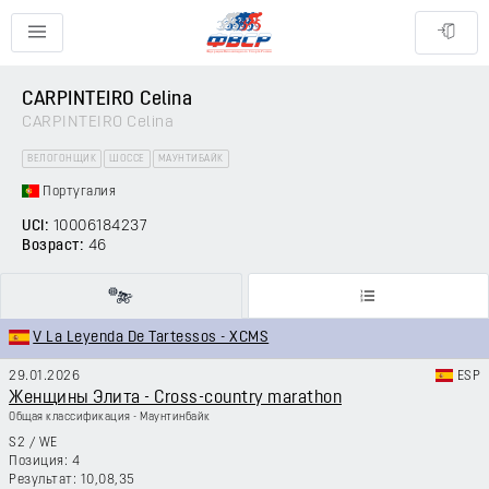
CARPINTEIRO Celina
CARPINTEIRO Celina
ВЕЛОГОНЩИК
ШОССЕ
МАУНТИБАЙК
Португалия
UCI:
10006184237
Возраст:
46
V La Leyenda De Tartessos - XCMS
29.01.2026
ESP
Женщины Элита - Cross-country marathon
Общая классификация - Маунтинбайк
S2
/
WE
4
10,08,35