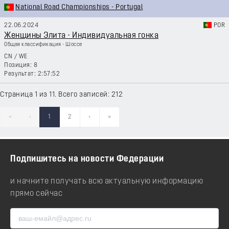
National Road Championships - Portugal
22.06.2024
POR
Женщины Элита - Индивидуальная гонка
Общая классификация - Шоссе
CN
/
WE
8
2:57:52
Страница 1 из 11. Всего записей: 212
«
‹
1
2
›
»
Подпишитесь на новости Федерации
и начните получать всю актуальную информацию
прямо сейчас