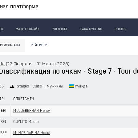
вная платформа
ЕК
МАУНТИНБАЙК
POLO BIKE
PARA-CYCLING
INDOOR
РЕЗУЛЬТАТЫ
РЕЙТИНГИ
da
(
22 Февраля - 01 Марта 2026
)
классификация по очкам - Stage 7 - Tour 
26
Stages - Class 1
, Мужчины
Руанда
ТР.
СПОРТСМЕН
ERI
MULUEBERHAN Henok
BEL
CUYLITS Mauro
ESP
MUÑOZ GABIÑA Hodei