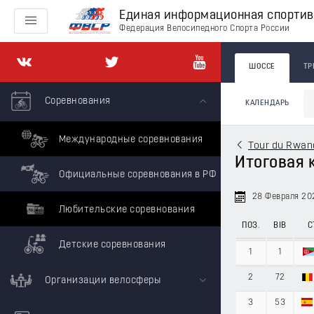
Единая информационная спорти
Федерация Велосипедного Спорта России
ШОССЕ
ТР
Соревнования
КАЛЕНДАРЬ
Международные соревнования
Tour du Rwan
Итоговая 
Официальные соревнования в РФ
28 Февраля 20
Любительские соревнования
ПОЗ.
BIB
С
Детские соревнования
1
1
2
72
Организации велосферы
3
53