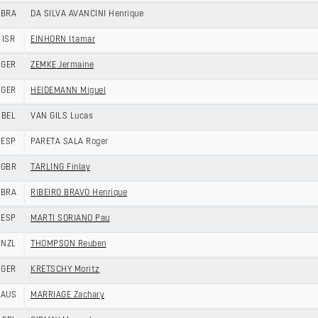
BRA
DA SILVA AVANCINI Henrique
ISR
EINHORN Itamar
GER
ZEMKE Jermaine
GER
HEIDEMANN Miguel
BEL
VAN GILS Lucas
ESP
PARETA SALA Roger
GBR
TARLING Finlay
BRA
RIBEIRO BRAVO Henrique
ESP
MARTI SORIANO Pau
NZL
THOMPSON Reuben
GER
KRETSCHY Moritz
AUS
MARRIAGE Zachary