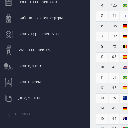
Новости велоспорта
4
125
5
41
Библиотека велосферы
6
105
Велоинфраструктура
7
102
8
73
Музей велосипеда
9
65
Велотуризм
10
45
11
51
Велотрассы
12
42
Документы
13
75
14
43
Свернуть
15
44