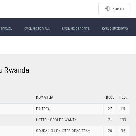
Войти
GRAVEL
CYCLING FOR ALL
CYCLING ESPORTS
CYCLE SPEEDWAY
du Rwanda
КОМАНДА
ВОЗ.
РЕЗ.
ERITREA
27
111
LOTTO - GROUPE WANTY
21
100
SOUDAL QUICK-STEP DEVO TEAM
20
86