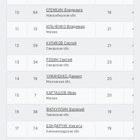
ЕРЕМКИН Владимир
10
64
19
434
Новосибирская обл.
ИЛЬЧЕНКО Владимир
11
13
21
434
Москва
КУЛИКОВ Сергей
12
29
21
434
Самарская обл.
РОЗИН Сергей
13
34
23
434
Самарская обл.
ЧУМАЧЕНКО Даниил
14
19
20
434
Московская обл.
КАРТАШОВ Иван
15
7
20
434
Москва
ФАТКУЛЛИН Валерий
16
38
19
434
Тюменская обл.
БОНДАРЧУК Никита
17
74
19
434
Калининградская обл.