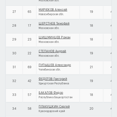
Московская обл.
МИРЮКОВ Алексей
27
65
19
434
Новосибирская обл.
ШЕРСТНЕВ Тимофей
28
17
18
434
Московская обл.
ШИШМИНЦЕВ Роман
29
23
18
434
Московская обл.
СТЕПАНОВ Андрей
30
22
19
434
Московская обл.
ПУПЫШЕВ Александр
31
69
21
434
Челябинская обл.
ФЕДОТОВ Григорий
32
42
19
434
Удмуртская Республика
БАКАЛОВ Федор
33
57
18
434
Республика Башкортостан
ПЛАКУШКИН Сергей
34
58
20
434
Краснодарский край