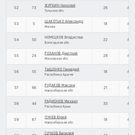
ЖУРКИН Николай
52
73
26
434
Тульская обл.
ШАКОТЬКО Александр
53
5
18
434
Москва
НЕМЕЦКОВ Владислав
54
50
22
434
Вологодская обл.
РОЗАНОВ Дмитрий
55
24
28
434
Московская обл.
ТЫЩЕНКО Геннадий
56
55
18
434
Республика Адыгея
РУДАКОВ Максим
57
66
21
434
Новосибирская обл.
РАДИОНОВ Михаил
58
44
33
434
Республика Крым
ЛУНЕВ Юрий
59
67
18
434
Новосибирская обл.
СУЧКОВ Василий