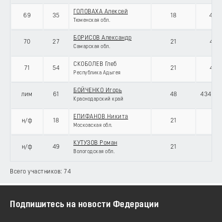
ГОЛОВАХА Алексей
69
35
18
434
Тюменская обл.
БОРИСОВ Александр
70
27
21
434
Самарская обл.
СКОБОЛЕВ Глеб
71
54
21
434
Республика Адыгея
БОЙЧЕНКО Игорь
лим
61
48
434572
Краснодарский край
ЕПИФАНОВ Никита
н/ф
18
21
Московская обл.
КУТУЗОВ Роман
н/ф
49
21
Вологодская обл.
Всего участников: 74
Подпишитесь на новости Федерации