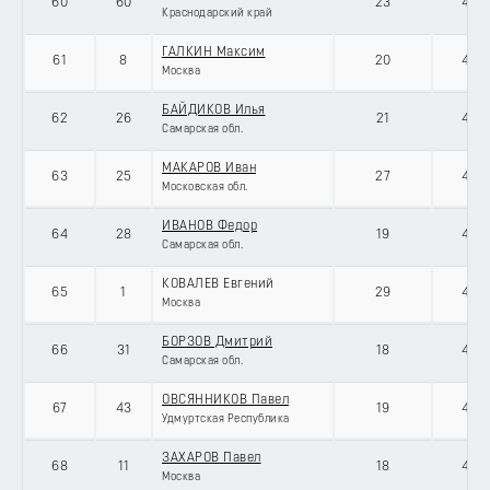
60
60
23
434
Краснодарский край
ГАЛКИН Максим
61
8
20
434
Москва
БАЙДИКОВ Илья
62
26
21
434
Самарская обл.
МАКАРОВ Иван
63
25
27
434
Московская обл.
ИВАНОВ Федор
64
28
19
434
Самарская обл.
КОВАЛЕВ Евгений
65
1
29
434
Москва
БОРЗОВ Дмитрий
66
31
18
434
Самарская обл.
ОВСЯННИКОВ Павел
67
43
19
434
Удмуртская Республика
ЗАХАРОВ Павел
68
11
18
434
Москва