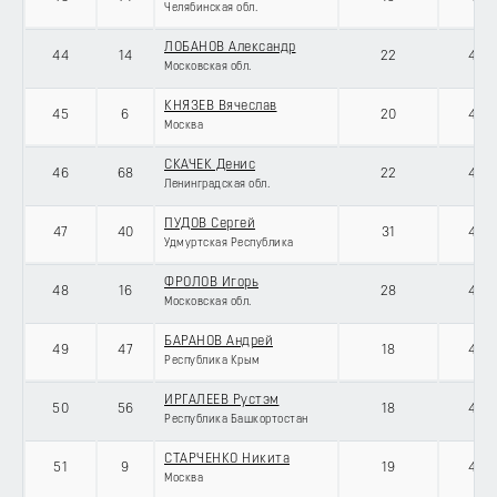
Челябинская обл.
ЛОБАНОВ Александр
44
14
22
434
Московская обл.
КНЯЗЕВ Вячеслав
45
6
20
434
Москва
СКАЧЕК Денис
46
68
22
434
Ленинградская обл.
ПУДОВ Сергей
47
40
31
434
Удмуртская Республика
ФРОЛОВ Игорь
48
16
28
434
Московская обл.
БАРАНОВ Андрей
49
47
18
434
Республика Крым
ИРГАЛЕЕВ Рустэм
50
56
18
434
Республика Башкортостан
СТАРЧЕНКО Никита
51
9
19
434
Москва