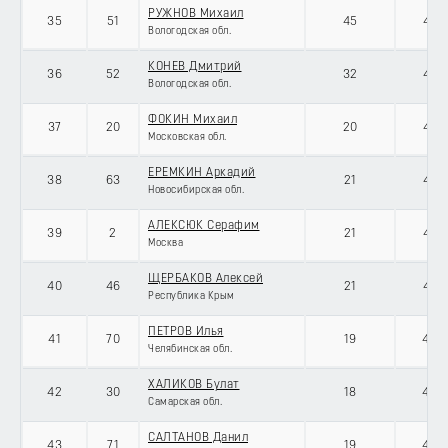
РУЖНОВ Михаил
35
51
45
434
Вологодская обл.
КОНЕВ Дмитрий
36
52
32
434
Вологодская обл.
ФОКИН Михаил
37
20
20
434
Московская обл.
ЕРЕМКИН Аркадий
38
63
21
434
Новосибирская обл.
АЛЕКСЮК Серафим
39
2
21
434
Москва
ЩЕРБАКОВ Алексей
40
46
21
434
Республика Крым
ПЕТРОВ Илья
41
70
19
434
Челябинская обл.
ХАЛИКОВ Булат
42
30
18
434
Самарская обл.
САЛТАНОВ Данил
43
71
19
434