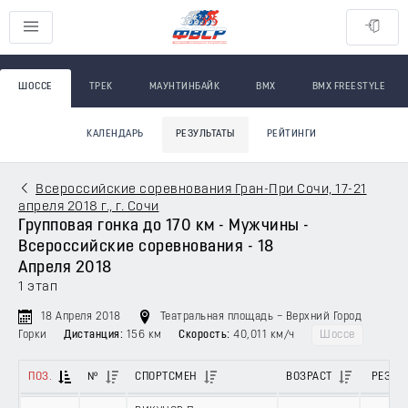
ШОССЕ
ТРЕК
МАУНТИНБАЙК
BMX
BMX FREESTYLE
КАЛЕНДАРЬ
РЕЗУЛЬТАТЫ
РЕЙТИНГИ
Всероссийские соревнования Гран-При Сочи, 17-21
апреля 2018 г., г. Сочи
Групповая гонка до 170 км - Мужчины -
Всероссийские соревнования - 18
Апреля 2018
1 этап
18 Апреля 2018
Театральная площадь – Верхний Город
Горки
Дистанция:
156 км
Скорость:
40,011 км/ч
Шоссе
ПОЗ.
№
СПОРТСМЕН
ВОЗРАСТ
РЕЗУЛ