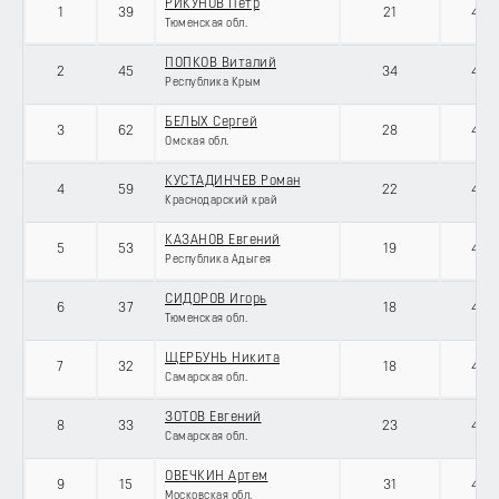
РИКУНОВ Петр
1
39
21
434
Тюменская обл.
ПОПКОВ Виталий
2
45
34
434
Республика Крым
БЕЛЫХ Сергей
3
62
28
434
Омская обл.
КУСТАДИНЧЕВ Роман
4
59
22
434
Краснодарский край
КАЗАНОВ Евгений
5
53
19
434
Республика Адыгея
СИДОРОВ Игорь
6
37
18
434
Тюменская обл.
ЩЕРБУНЬ Никита
7
32
18
434
Самарская обл.
ЗОТОВ Евгений
8
33
23
434
Самарская обл.
ОВЕЧКИН Артем
9
15
31
434
Московская обл.