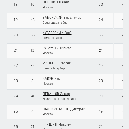
ПРОШИН Павел
18
10
20
434
Москва
ЗАБОРСКИЙ Владислав
19
48
24
434
Вологодская обл.
КУГАЕВСКИЙ Глеб
20
36
18
434
Тюменская обл.
РАЗУМОВ Никита
21
12
21
434
Москва
МАЛЬНЕВ Сергей
22
72
19
434
Санкт-Петербург
КАВУН Илья
23
3
23
434
Москва
ЛЕВАШОВ Захар
24
41
19
434
Удмуртская Республика
САЛЯХУТДИНОВ Дмитрий
25
4
19
434
Москва
ГРИШИН Максим
26
21
21
434