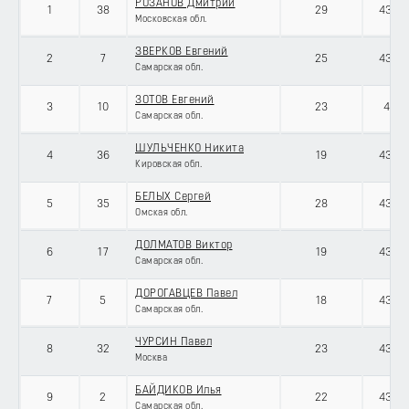
РОЗАНОВ Дмитрий
1
38
29
43070
Московская обл.
ЗВЕРКОВ Евгений
2
7
25
43070
Самарская обл.
ЗОТОВ Евгений
3
10
23
4307
Самарская обл.
ШУЛЬЧЕНКО Никита
4
36
19
43070
Кировская обл.
БЕЛЫХ Сергей
5
35
28
43070
Омская обл.
ДОЛМАТОВ Виктор
6
17
19
43070
Самарская обл.
ДОРОГАВЦЕВ Павел
7
5
18
43070
Самарская обл.
ЧУРСИН Павел
8
32
23
43070
Москва
БАЙДИКОВ Илья
9
2
22
43070
Самарская обл.