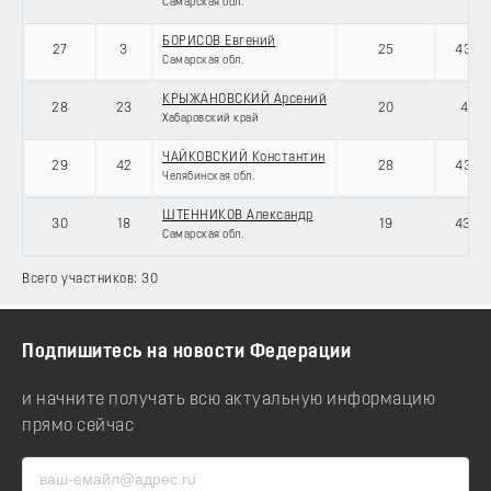
Самарская обл.
БОРИСОВ Евгений
27
3
25
43070
Самарская обл.
КРЫЖАНОВСКИЙ Арсений
28
23
20
4307
Хабаровский край
ЧАЙКОВСКИЙ Константин
29
42
28
43070
Челябинская обл.
ШТЕННИКОВ Александр
30
18
19
43070
Самарская обл.
Всего участников: 30
Подпишитесь на новости Федерации
и начните получать всю актуальную информацию
прямо сейчас