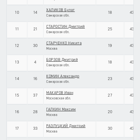
ХАЛИКОВ Булат
10
14
18
43070
Самарская обл.
СТАРОСТИН Дмитрий
11
21
25
43070
Самарская обл.
СТАРЧЕНКО Никита
12
30
19
43070
Москва
БОРЗОВ Дмитрий
13
4
18
43070
Самарская обл.
КОМИН Александр
14
16
23
43070
Самарская обл.
МАКАРОВ Иван
15
37
27
43070
Московская обл.
ГАЛКИН Максим
16
28
20
43070
Москва
РАЗЛУЦКИЙ Дмитрий
17
33
30
43070
Москва