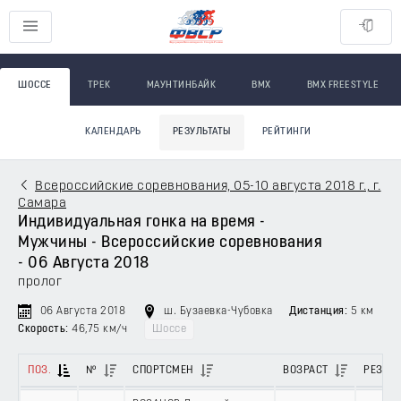
ШОССЕ
ТРЕК
МАУНТИНБАЙК
BMX
BMX FREESTYLE
КАЛЕНДАРЬ
РЕЗУЛЬТАТЫ
РЕЙТИНГИ
Всероссийские соревнования, 05-10 августа 2018 г., г.
Самара
Индивидуальная гонка на время -
Мужчины - Всероссийские соревнования
- 06 Августа 2018
пролог
06 Августа 2018
ш. Бузаевка-Чубовка
Дистанция:
5 км
Скорость:
46,75 км/ч
Шоссе
ПОЗ.
№
СПОРТСМЕН
ВОЗРАСТ
РЕЗУЛЬ