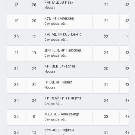
КАРТАШОВ Иван
18
26
21
43070
Москва
КУДРИН Алексей
19
20
21
43070
Самарская обл.
КАЛАШНИКОВ Денис
20
12
22
4307
Самарская обл.
ДИТТЕНБИР Николай
21
19
24
43070
Самарская обл.
КНЯЗЕВ Вячеслав
22
24
20
43070
Москва
ПРОШИН Павел
23
31
21
43070
Москва
КИРЖАЙКИН Никита
24
34
24
43070
Омская обл.
ЖДАНОВ Александр
25
8
33
43070
Самарская обл.
КУЛИКОВ Сергей
26
13
21
43070