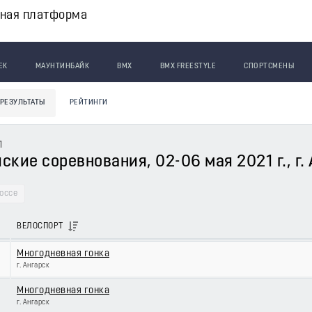
вная платформа
ЕК
МАУНТИНБАЙК
BMX
BMX FREESTYLE
СПОРТСМЕНЫ
РЕЗУЛЬТАТЫ
РЕЙТИНГИ
1
кие соревнования, 02-06 мая 2021 г., г.
оссе
ВЕЛОСПОРТ
Многодневная гонка
г. Ангарск
Многодневная гонка
г. Ангарск