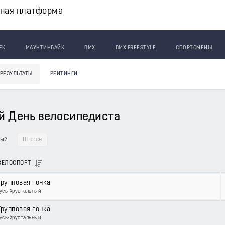
вная платформа
ЕК
МАУНТИНБАЙК
BMX
BMX FREESTYLE
СПОРТСМЕНЫ
РЕЗУЛЬТАТЫ
РЕЙТИНГИ
й День велосипедиста
ный
Шоссе
ВЕЛОСПОРТ
Групповая гонка
Гусь-Хрустальный
Групповая гонка
Гусь-Хрустальный