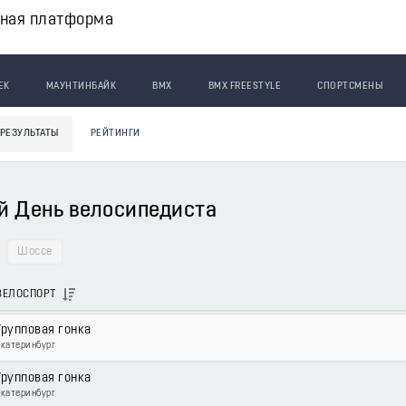
вная платформа
ЕК
МАУНТИНБАЙК
BMX
BMX FREESTYLE
СПОРТСМЕНЫ
РЕЗУЛЬТАТЫ
РЕЙТИНГИ
й День велосипедиста
Шоссе
ВЕЛОСПОРТ
Групповая гонка
Екатеринбург
Групповая гонка
Екатеринбург