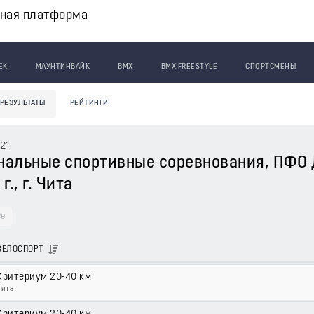
вная платформа
ЕК
МАУНТИНБАЙК
BMX
BMX FREESTYLE
СПОРТСМЕНЫ
РЕЗУЛЬТАТЫ
РЕЙТИНГИ
21
альные спортивные соревнования, ПФО 
г., г. Чита
е
ВЕЛОСПОРТ
Критериум 20-40 км
Чита