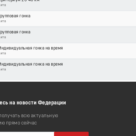
Критериум 20-40 км
Чита
Групповая гонка
Чита
Групповая гонка
Чита
Индивидуальная гонка на время
Чита
Индивидуальная гонка на время
Чита
есь на новости Федерации
 получать всю актуальную
ю прямо сейчас