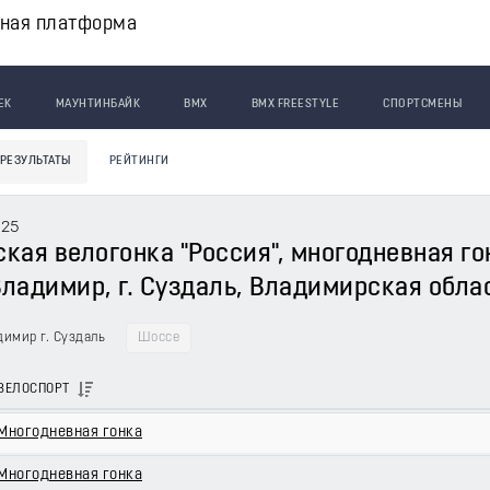
вная платформа
ЕК
МАУНТИНБАЙК
BMX
BMX FREESTYLE
СПОРТСМЕНЫ
РЕЗУЛЬТАТЫ
РЕЙТИНГИ
025
ая велогонка "Россия", многодневная гонк
 Владимир, г. Суздаль, Владимирская обла
адимир г. Суздаль
Шоссе
ВЕЛОСПОРТ
Многодневная гонка
Многодневная гонка