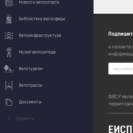
Новости велоспорта
Библиотека велосферы
Подпишит
Велоинфраструктура
и начните
Музей велосипеда
информаци
Велотуризм
Велотрассы
ФВСР явля
Документы
территори
Свернуть
ЕИСП