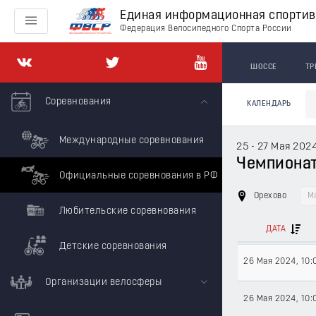
Единая информационная спорти
Федерация Велосипедного Спорта России
ШОССЕ
ТР
Соревнования
КАЛЕНДАРЬ
Международные соревнования
25 - 27 Мая 202
Чемпионат 
Официальные соревнования в РФ
Орехово
М
Любительские соревнования
ДАТА
Детские соревнования
26 Мая 2024
, 10:
Организации велосферы
26 Мая 2024
, 10: