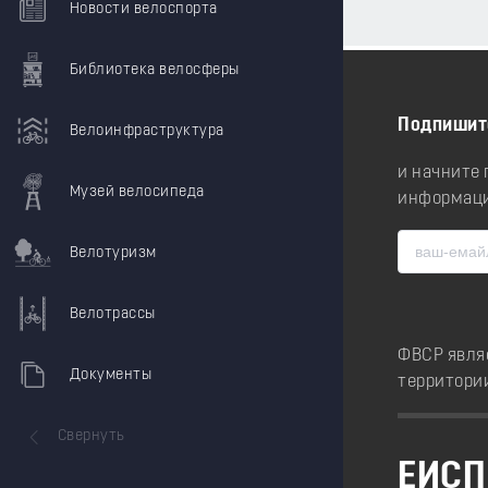
Новости велоспорта
Библиотека велосферы
Подпишит
Велоинфраструктура
и начните
Музей велосипеда
информаци
Велотуризм
Велотрассы
ФВСР явля
Документы
территори
Свернуть
ЕИСП